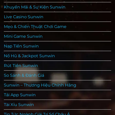
Khuyến Mãi & Sự Kiện Sunwin
Live Casino Sunwin
Mẹo & Chiến Thuật Chơi Game
Mini Game Sunwin
Nạp Tiền Sunwin
Nổ Hũ & Jackpot Sunwin
Rút Tiền Sunwin
So Sánh & Đánh Giá
Sunwin – Thương Hiệu Chính Hãng
Tải App Sunwin
Tài Xỉu Sunwin
Tin Tức Ngành Giải Trí Số Châu Á