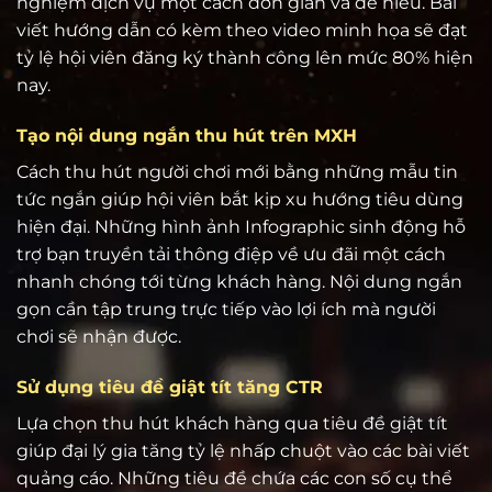
nghiệm dịch vụ một cách đơn giản và dễ hiểu. Bài
viết hướng dẫn có kèm theo video minh họa sẽ đạt
tỷ lệ hội viên đăng ký thành công lên mức 80% hiện
nay.
Tạo nội dung ngắn thu hút trên MXH
Cách thu hút người chơi mới bằng những mẫu tin
tức ngắn giúp hội viên bắt kịp xu hướng tiêu dùng
hiện đại. Những hình ảnh Infographic sinh động hỗ
trợ bạn truyền tải thông điệp về ưu đãi một cách
nhanh chóng tới từng khách hàng. Nội dung ngắn
gọn cần tập trung trực tiếp vào lợi ích mà người
chơi sẽ nhận được.
Sử dụng tiêu đề giật tít tăng CTR
Lựa chọn thu hút khách hàng qua tiêu đề giật tít
giúp đại lý gia tăng tỷ lệ nhấp chuột vào các bài viết
quảng cáo. Những tiêu đề chứa các con số cụ thể