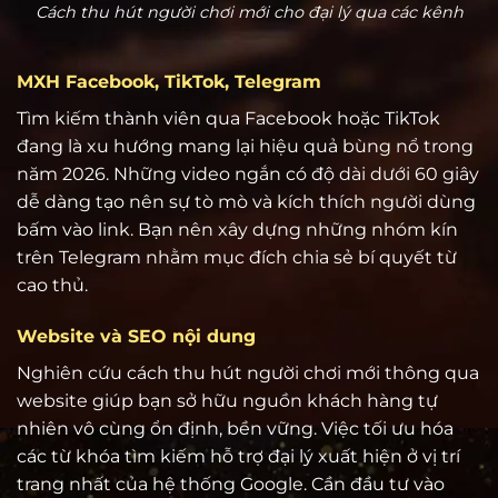
Cách thu hút người chơi mới cho đại lý qua các kênh
MXH Facebook, TikTok, Telegram
Tìm kiếm thành viên qua Facebook hoặc TikTok
đang là xu hướng mang lại hiệu quả bùng nổ trong
năm 2026. Những video ngắn có độ dài dưới 60 giây
dễ dàng tạo nên sự tò mò và kích thích người dùng
bấm vào link. Bạn nên xây dựng những nhóm kín
trên Telegram nhằm mục đích chia sẻ bí quyết từ
cao thủ.
Website và SEO nội dung
Nghiên cứu cách thu hút người chơi mới thông qua
website giúp bạn sở hữu nguồn khách hàng tự
nhiên vô cùng ổn định, bền vững. Việc tối ưu hóa
các từ khóa tìm kiếm hỗ trợ đại lý xuất hiện ở vị trí
trang nhất của hệ thống Google. Cần đầu tư vào