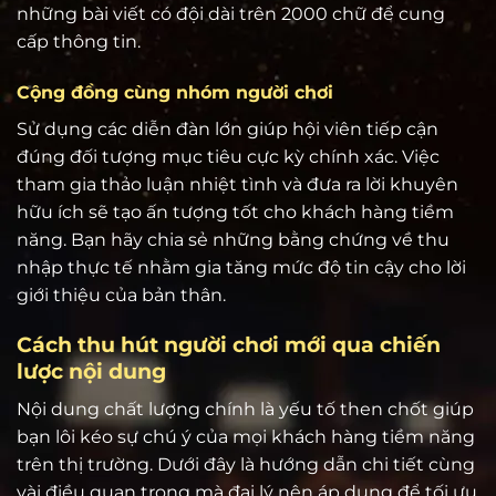
những bài viết có đội dài trên 2000 chữ để cung
cấp thông tin.
Cộng đồng cùng nhóm người chơi
Sử dụng các diễn đàn lớn giúp hội viên tiếp cận
đúng đối tượng mục tiêu cực kỳ chính xác. Việc
tham gia thảo luận nhiệt tình và đưa ra lời khuyên
hữu ích sẽ tạo ấn tượng tốt cho khách hàng tiềm
năng. Bạn hãy chia sẻ những bằng chứng về thu
nhập thực tế nhằm gia tăng mức độ tin cậy cho lời
giới thiệu của bản thân.
Cách thu hút người chơi mới qua chiến
lược nội dung
Nội dung chất lượng chính là yếu tố then chốt giúp
bạn lôi kéo sự chú ý của mọi khách hàng tiềm năng
trên thị trường. Dưới đây là hướng dẫn chi tiết cùng
vài điều quan trọng mà đại lý nên áp dụng để tối ưu