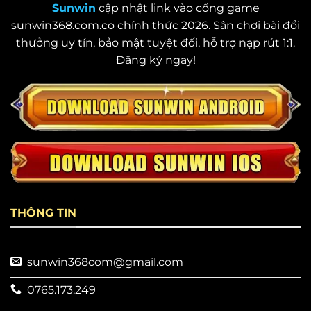
Sunwin
cập nhật link vào cổng game
sunwin368.com.co chính thức 2026. Sân chơi bài đổi
thưởng uy tín, bảo mật tuyệt đối, hỗ trợ nạp rút 1:1.
Đăng ký ngay!
THÔNG TIN
sunwin368com@gmail.com
0765.173.249