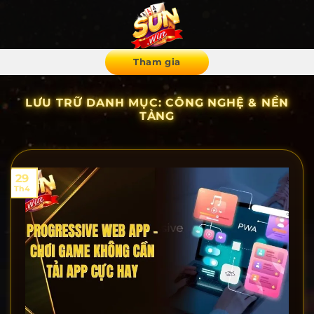
Bỏ
qua
nội
dung
Tham gia
LƯU TRỮ DANH MỤC:
CÔNG NGHỆ & NỀN
TẢNG
29
Th4