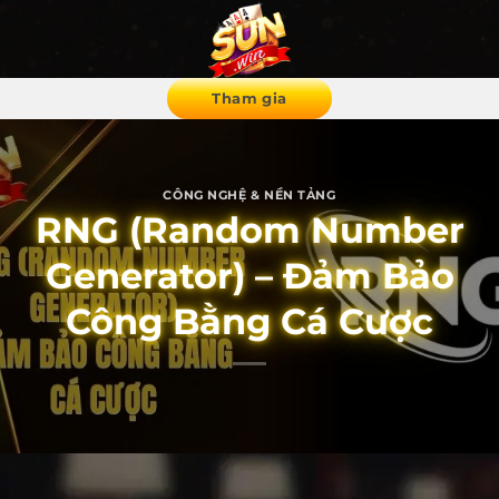
Bỏ
qua
nội
dung
Tham gia
CÔNG NGHỆ & NỀN TẢNG
RNG (Random Number
Generator) – Đảm Bảo
Công Bằng Cá Cược