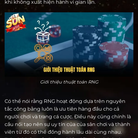
khi không xuất hiện hành vi gian lận.
Giới thiệu thuật toán RNG
Có thể nói rằng RNG hoạt động dựa trên nguyên
tắc công bằng luôn là ưu tiên hàng đầu cho cả
người chơi và trang cá cược. Điều này cũng chính là
cầu nối tạo nên sự uy tín của của sân chơi và thành
viên từ đó có thể đồng hành lâu dài cùng nhau.