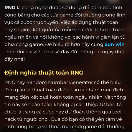
RNG
là công nghệ được sử dụng để đảm bảo tính
công bằng cho các tựa game đổi thưởng trong lĩnh
vực cá cược trực tuyến. Việc áp dụng thuật toán
này sẽ giúp kết quả của mỗi ván cược là hoàn toàn
ngẫu nhiên và nói không với các hành vi gian lận từ
phía cổng game. Để hiểu rõ hơn hãy cùng
Sun win
theo dõi bài viết chia sẻ đầy đủ thông tin ngay dưới
đây nhé!
Định nghĩa thuật toán RNG
RNG hay Random Number Generator có thể hiểu
đơn giản là thuật toán được tạo ra nhằm mục đích
mang đến kết quả hoàn toàn ngẫu nhiên. Và thông
tin này sẽ hoàn toàn không bị can thiệp từ bên tổ
chức là trang cá cược hay dự đoán thông qua tool
hack từ người chơi. Qua đó bạn có thể yên tâm về
tính công bằng và thoải mái chơi game đổi thưởng