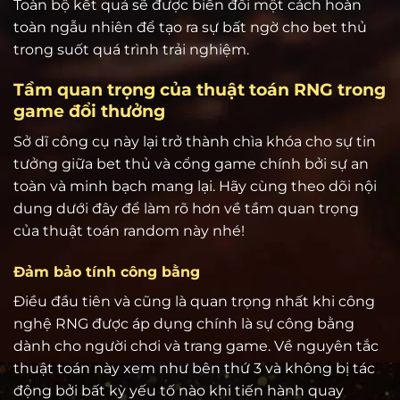
Toàn bộ kết quả sẽ được biến đổi một cách hoàn
toàn ngẫu nhiên để tạo ra sự bất ngờ cho bet thủ
trong suốt quá trình trải nghiệm.
Tầm quan trọng của thuật toán RNG trong
game đổi thưởng
Sở dĩ công cụ này lại trở thành chìa khóa cho sự tin
tưởng giữa bet thủ và cổng game chính bởi sự an
toàn và minh bạch mang lại. Hãy cùng theo dõi nội
dung dưới đây để làm rõ hơn về tầm quan trọng
của thuật toán random này nhé!
Đảm bảo tính công bằng
Điều đầu tiên và cũng là quan trọng nhất khi công
nghệ RNG được áp dụng chính là sự công bằng
dành cho người chơi và trang game. Về nguyên tắc
thuật toán này xem như bên thứ 3 và không bị tác
động bởi bất kỳ yếu tố nào khi tiến hành quay