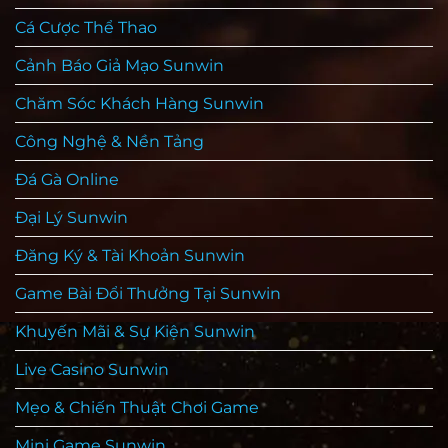
Định
Cá Cược Thể Thao
Cảnh Báo Giả Mạo Sunwin
Chăm Sóc Khách Hàng Sunwin
Công Nghệ & Nền Tảng
Đá Gà Online
Đại Lý Sunwin
Đăng Ký & Tài Khoản Sunwin
Game Bài Đổi Thưởng Tại Sunwin
Khuyến Mãi & Sự Kiện Sunwin
Live Casino Sunwin
Mẹo & Chiến Thuật Chơi Game
Mini Game Sunwin