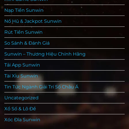
Nạp Tiền Sunwin
Nổ Hũ & Jackpot Sunwin
Rút Tiền Sunwin
So Sánh & Đánh Giá
Sunwin – Thương Hiệu Chính Hãng
Tải App Sunwin
Tài Xỉu Sunwin
Tin Tức Ngành Giải Trí Số Châu Á
Uncategorized
Xổ Số & Lô Đề
Xóc Đĩa Sunwin