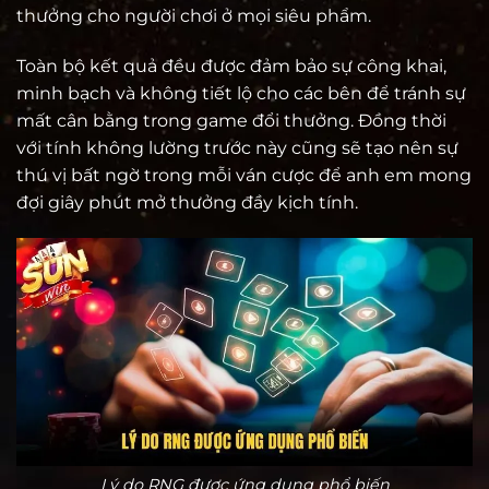
thưởng cho người chơi ở mọi siêu phẩm.
Toàn bộ kết quả đều được đảm bảo sự công khai,
minh bạch và không tiết lộ cho các bên để tránh sự
mất cân bằng trong game đổi thưởng. Đồng thời
với tính không lường trước này cũng sẽ tạo nên sự
thú vị bất ngờ trong mỗi ván cược để anh em mong
đợi giây phút mở thưởng đầy kịch tính.
Lý do RNG được ứng dụng phổ biến