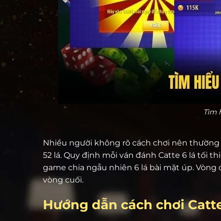
Tìm 
Nhiều người không rõ cách chơi nên thườn
52 lá. Quy định mỗi ván
đánh Catte 6 lá
tối th
game chia ngẫu nhiên 6 lá bài mặt úp. Vòng
vòng cuối.
Hướng dẫn cách chơi Catte