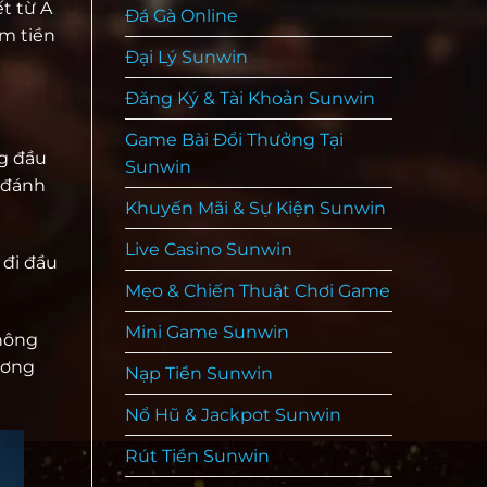
t từ A
Đá Gà Online
ếm tiền
Đại Lý Sunwin
Đăng Ký & Tài Khoản Sunwin
Game Bài Đổi Thưởng Tại
ng đầu
Sunwin
e đánh
Khuyến Mãi & Sự Kiện Sunwin
Live Casino Sunwin
 đi đầu
Mẹo & Chiến Thuật Chơi Game
Mini Game Sunwin
không
ương
Nạp Tiền Sunwin
Nổ Hũ & Jackpot Sunwin
Rút Tiền Sunwin