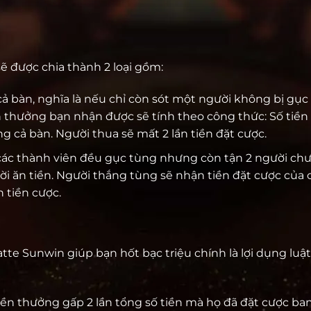
ẽ được chia thành 2 loại gồm:
ả bàn, nghĩa là nếu chỉ còn sót một người không bị gục 
n thưởng bạn nhận được sẽ tính theo công thức: Số tiền
 cả bàn. Người thua sẽ mất 2 lần tiền đặt cược.
 các thành viên đều gục tùng nhưng còn tận 2 người ch
ười ăn tiền. Người thắng tùng sẽ nhận tiền đặt cược của 
n tiền cược.
tte Sunwin giúp bạn hốt bạc triệu chính là lợi dụng luật
ền thưởng gấp 2 lần tổng số tiền mà họ đã đặt cược ban