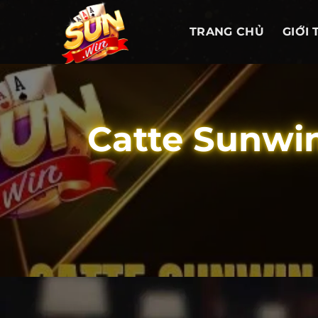
Bỏ
qua
TRANG CHỦ
GIỚI 
nội
dung
Catte Sunwin