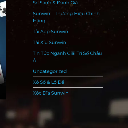
So Sánh & Đánh Giá
Sunwin – Thương Hiệu Chính
Hãng
Tải App Sunwin
Tài Xỉu Sunwin
Tin Tức Ngành Giải Trí Số Châu
Á
Uncategorized
Xổ Số & Lô Đề
Xóc Đĩa Sunwin