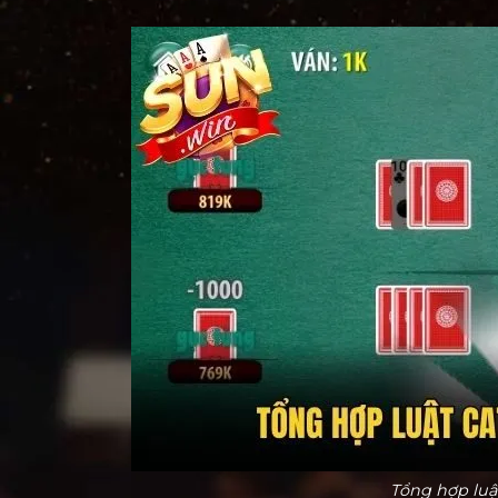
Tổng hợp luậ