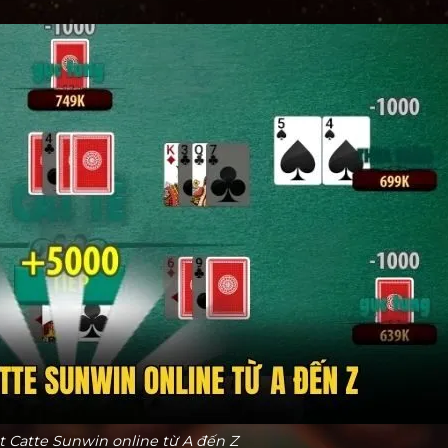
t Catte Sunwin online từ A đến Z