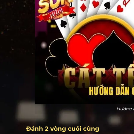
Hướng d
Đánh 2 vòng cuối cùng