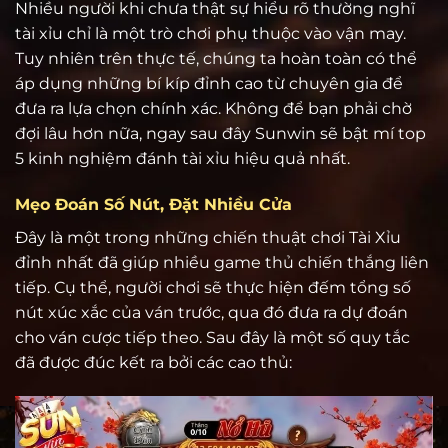
Nhiều người khi chưa thật sự hiểu rõ thường nghĩ
tài xỉu chỉ là một trò chơi phụ thuộc vào vận may.
Tuy nhiên trên thực tế, chúng ta hoàn toàn có thể
áp dụng những bí kíp đỉnh cao từ chuyên gia để
đưa ra lựa chọn chính xác. Không để bạn phải chờ
đợi lâu hơn nữa, ngay sau đây Sunwin sẽ bật mí top
5 kinh nghiệm đánh tài xỉu hiệu quả nhất.
Mẹo Đoán Số Nút, Đặt Nhiều Cửa
Đây là một trong những chiến thuật chơi Tài Xỉu
đỉnh nhất đã giúp nhiều game thủ chiến thắng liên
tiếp. Cụ thể, người chơi sẽ thực hiện đếm tổng số
nút xúc xắc của ván trước, qua đó đưa ra dự đoán
cho ván cược tiếp theo. Sau đây là một số quy tắc
đã được đúc kết ra bởi các cao thủ: