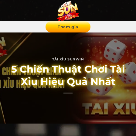
Bỏ
qua
nội
dung
Tham gia
TÀI XỈU SUNWIN
5 Chiến Thuật Chơi Tài
Xỉu Hiệu Quả Nhất