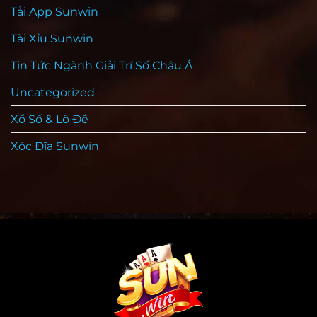
Tải App Sunwin
Tài Xỉu Sunwin
Tin Tức Ngành Giải Trí Số Châu Á
Uncategorized
Xổ Số & Lô Đề
Xóc Đĩa Sunwin