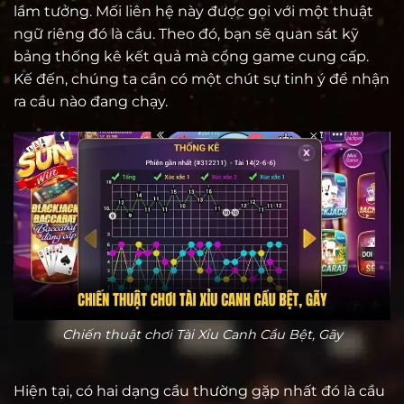
lầm tưởng. Mối liên hệ này được gọi với một thuật
ngữ riêng đó là cầu. Theo đó, bạn sẽ quan sát kỹ
bảng thống kê kết quả mà cổng game cung cấp.
Kế đến, chúng ta cần có một chút sự tinh ý để nhận
ra cầu nào đang chạy.
Chiến thuật chơi Tài Xỉu Canh Cầu Bệt, Gãy
Hiện tại, có hai dạng cầu thường gặp nhất đó là cầu