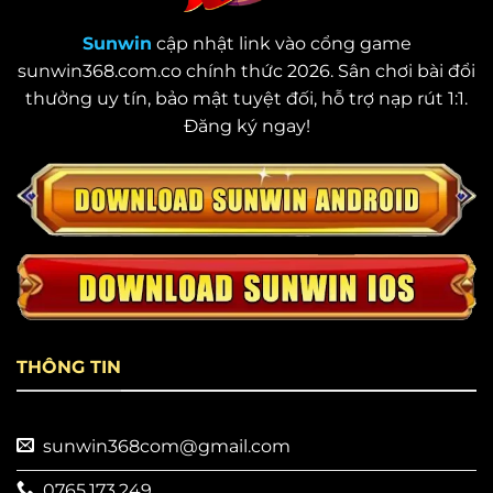
Sunwin
cập nhật link vào cổng game
sunwin368.com.co chính thức 2026. Sân chơi bài đổi
thưởng uy tín, bảo mật tuyệt đối, hỗ trợ nạp rút 1:1.
Đăng ký ngay!
THÔNG TIN
sunwin368com@gmail.com
0765.173.249