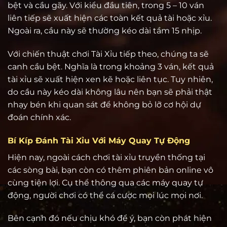
bệt và cầu gãy. Với kiểu đầu tiên, trong 5 – 10 ván
liên tiếp sẽ xuất hiện các toàn kết quả tài hoặc xỉu.
Ngoài ra, cầu này sẽ thường kéo dài tầm 15 nhịp.
Với chiến thuật chơi Tài Xỉu tiếp theo, chúng ta sẽ
canh cầu bệt. Nghĩa là trong khoảng 3 ván, kết quả
tài xỉu sẽ xuất hiện xen kẽ hoặc liên tục. Tuy nhiên,
do cầu này kéo dài không lâu nên bạn sẽ phải thật
nhạy bén khi quan sát để không bỏ lỡ cơ hội dự
đoán chính xác.
Bí Kíp Đánh Tài Xỉu Với Máy Quay Tự Động
Hiện nay, ngoài cách chơi tài xỉu truyền thống tại
các sòng bài, bạn còn có thêm phiên bản online vô
cùng tiện lợi. Cụ thể thông qua các máy quay tự
động, người chơi có thể cá cược mọi lúc mọi nơi.
Bên cạnh đó nếu chịu khó để ý, bạn còn phát hiện