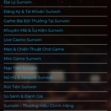
Đại Lý Sunwin
Đăng Ký & Tài Khoản Sunwin
Game Bài Đổi Thưởng Tại Sunwin
Khuyến Mãi & Sự Kiện Sunwin
Live Casino Sunwin
Mẹo & Chiến Thuật Chơi Game
Mini Game Sunwin
Nạp Tiền Sunwin
Nổ Hũ & Jackpot Sunwin
Rút Tiền Sunwin
So Sánh & Đánh Giá
Sunwin – Thương Hiệu Chính Hãng