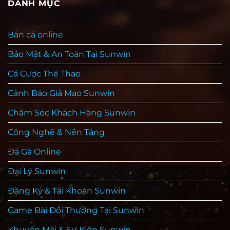
1.1.1.1
DANH MỤC
Cần
–
Tải
Truy
App
Cập
Cực
Bắn cá online
Game
Hay
Online
Bảo Mật & An Toàn Tại Sunwin
Ổn
Định
Cá Cược Thể Thao
Cảnh Báo Giả Mạo Sunwin
Chăm Sóc Khách Hàng Sunwin
Công Nghệ & Nền Tảng
Đá Gà Online
Đại Lý Sunwin
Đăng Ký & Tài Khoản Sunwin
Game Bài Đổi Thưởng Tại Sunwin
Khuyến Mãi & Sự Kiện Sunwin