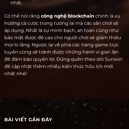
nhất.
Có thể nói rằng
công nghệ blockchain
chính là xu
hướng cá cược trong tương lai mà các sân chơi sẽ
áp dụng. Nhất là sự minh bạch, an toàn cũng như
bảo mật được đề cao cho người chơi sẽ giảm thiểu
mọi lo lắng. Ngược lại về phía các trang game trực
tuyến cũng sẽ tránh được những hành vi gian lận
để đảm bảo quyền lợi. Đừng quên theo dõi Sunwin
để cập nhật thêm nhiều kiến thức hữu ích mới
nhất nhé!
BÀI VIẾT GẦN ĐÂY