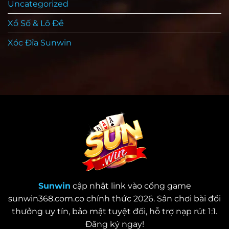
Uncategorized
Xổ Số & Lô Đề
Xóc Đĩa Sunwin
Sunwin
cập nhật link vào cổng game
sunwin368.com.co chính thức 2026. Sân chơi bài đổi
thưởng uy tín, bảo mật tuyệt đối, hỗ trợ nạp rút 1:1.
Đăng ký ngay!