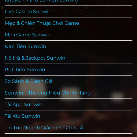
Live Casino Sunwin
Mẹo & Chiến Thuật Chơi Game
Mini Game Sunwin
Nạp Tiền Sunwin
Nổ Hũ & Jackpot Sunwin
Rút Tiền Sunwin
So Sánh & Đánh Giá
Sunwin – Thương Hiệu Chính Hãng
Tải App Sunwin
Tài Xỉu Sunwin
Tin Tức Ngành Giải Trí Số Châu Á