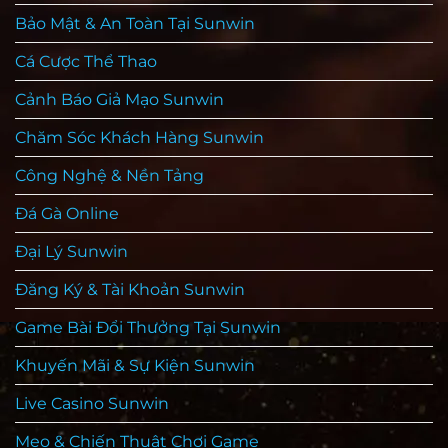
Online
Bảo Mật & An Toàn Tại Sunwin
Ổn
Định
Cá Cược Thể Thao
Cảnh Báo Giả Mạo Sunwin
Chăm Sóc Khách Hàng Sunwin
Công Nghệ & Nền Tảng
Đá Gà Online
Đại Lý Sunwin
Đăng Ký & Tài Khoản Sunwin
Game Bài Đổi Thưởng Tại Sunwin
Khuyến Mãi & Sự Kiện Sunwin
Live Casino Sunwin
Mẹo & Chiến Thuật Chơi Game