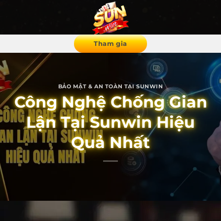
Bỏ
qua
nội
dung
Tham gia
BẢO MẬT & AN TOÀN TẠI SUNWIN
Công Nghệ Chống Gian
Lận Tại Sunwin Hiệu
Quả Nhất