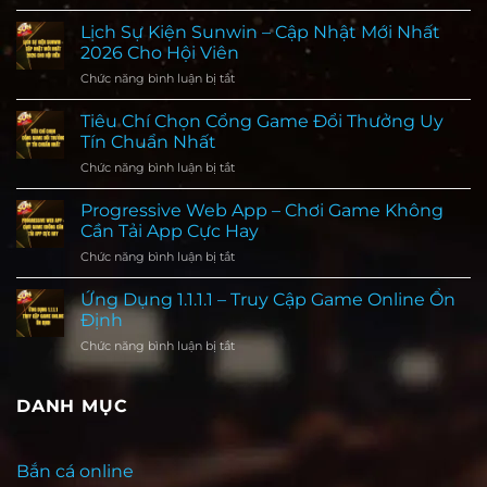
Sunwin
Vs
Lịch Sự Kiện Sunwin – Cập Nhật Mới Nhất
B52
2026 Cho Hội Viên
–
Chức năng bình luận bị tắt
ở
Đánh
Lịch
Giá
Sự
Tiêu Chí Chọn Cổng Game Đổi Thưởng Uy
Trải
Kiện
Nghiệm
Tín Chuẩn Nhất
Sunwin
Từ
Chức năng bình luận bị tắt
ở
–
Người
Tiêu
Cập
Chơi
Chí
Progressive Web App – Chơi Game Không
Nhật
Thực
Chọn
Mới
Cần Tải App Cực Hay
Tế
Cổng
Nhất
Chức năng bình luận bị tắt
ở
Game
2026
Progressive
Đổi
Cho
Web
Ứng Dụng 1.1.1.1 – Truy Cập Game Online Ổn
Thưởng
Hội
App
Uy
Định
Viên
–
Tín
Chức năng bình luận bị tắt
ở
Chơi
Chuẩn
Ứng
Game
Nhất
Dụng
Không
1.1.1.1
DANH MỤC
Cần
–
Tải
Truy
App
Cập
Cực
Bắn cá online
Game
Hay