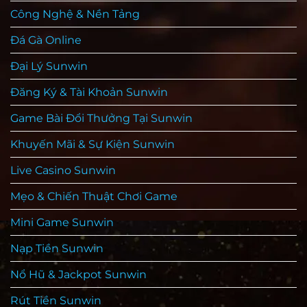
Công Nghệ & Nền Tảng
Đá Gà Online
Đại Lý Sunwin
Đăng Ký & Tài Khoản Sunwin
Game Bài Đổi Thưởng Tại Sunwin
Khuyến Mãi & Sự Kiện Sunwin
Live Casino Sunwin
Mẹo & Chiến Thuật Chơi Game
Mini Game Sunwin
Nạp Tiền Sunwin
Nổ Hũ & Jackpot Sunwin
Rút Tiền Sunwin