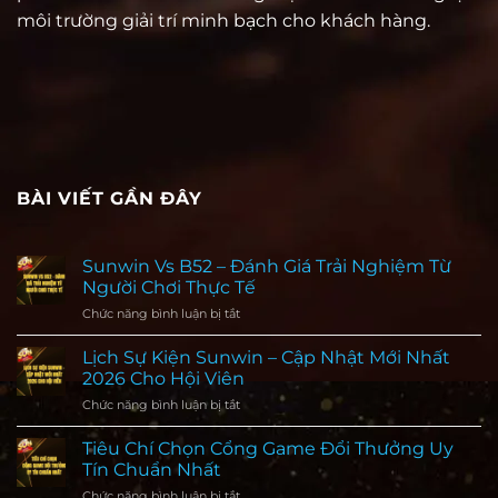
môi trường giải trí minh bạch cho khách hàng.
BÀI VIẾT GẦN ĐÂY
Sunwin Vs B52 – Đánh Giá Trải Nghiệm Từ
Người Chơi Thực Tế
Chức năng bình luận bị tắt
ở
Sunwin
Vs
Lịch Sự Kiện Sunwin – Cập Nhật Mới Nhất
B52
2026 Cho Hội Viên
–
Chức năng bình luận bị tắt
ở
Đánh
Lịch
Giá
Sự
Tiêu Chí Chọn Cổng Game Đổi Thưởng Uy
Trải
Kiện
Nghiệm
Tín Chuẩn Nhất
Sunwin
Từ
Chức năng bình luận bị tắt
ở