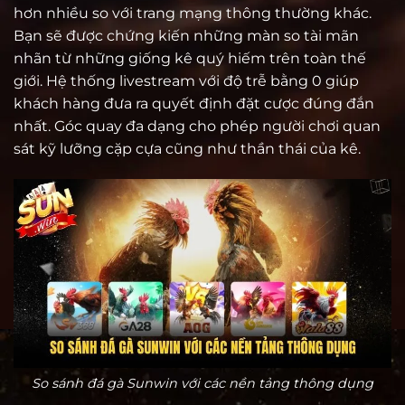
hơn nhiều so với trang mạng thông thường khác.
Bạn sẽ được chứng kiến những màn so tài mãn
nhãn từ những giống kê quý hiếm trên toàn thế
giới. Hệ thống livestream với độ trễ bằng 0 giúp
khách hàng đưa ra quyết định đặt cược đúng đắn
nhất. Góc quay đa dạng cho phép người chơi quan
sát kỹ lưỡng cặp cựa cũng như thần thái của kê.
So sánh đá gà Sunwin với các nền tảng thông dụng