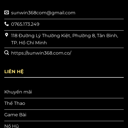
sunwin368com@gmail.com
0765.173.249
118 Đường Lý Thường Kiệt, Phường 8, Tân Bình,
TP. Hồ Chí Minh
https://sunwin368.com.co/
LIÊN HỆ
Khuyến mãi
Thể Thao
Game Bài
Nổ Hũ