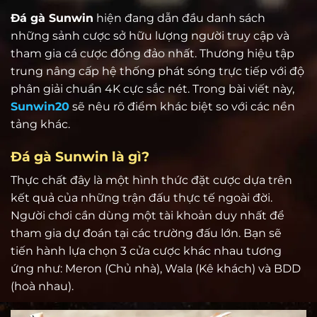
Đá gà Sunwin
hiện đang dẫn đầu danh sách
những sảnh cược sở hữu lượng người truy cập và
tham gia cá cược đổng đảo nhất. Thương hiệu tập
trung nâng cấp hệ thống phát sóng trực tiếp với độ
phân giải chuẩn 4K cực sắc nét. Trong bài viết này,
Sunwin20
sẽ nêu rõ điểm khác biệt so với các nền
tảng khác.
Đá gà Sunwin là gì?
Thực chất đây là một hình thức đặt cược dựa trên
kết quả của những trận đấu thực tế ngoài đời.
Người chơi cần dùng một tài khoản duy nhất để
tham gia dự đoán tại các trường đấu lớn. Bạn sẽ
tiến hành lựa chọn 3 cửa cược khác nhau tương
ứng như: Meron (Chủ nhà), Wala (Kê khách) và BDD
(hoà nhau).