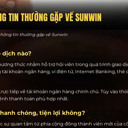
 thông tin thường gặp về Sunwin
 dịch nào?
phương thức nhằm hỗ trợ hội viên trong quá trình giao dị
g tài khoản ngân hàng, ví điện tử, Internet Banking, thẻ 
trực tiếp về tài khoản ngân hàng chính chủ. Tùy vào thó
kênh thanh toán phù hợp nhất.
nhanh chóng, tiện lợi không?
 sự quan tâm từ phía cộng đồng thành viên mới của c