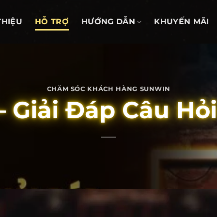
THIỆU
HỖ TRỢ
HƯỚNG DẪN
KHUYẾN MÃI
CHĂM SÓC KHÁCH HÀNG SUNWIN
– Giải Đáp Câu Hỏ