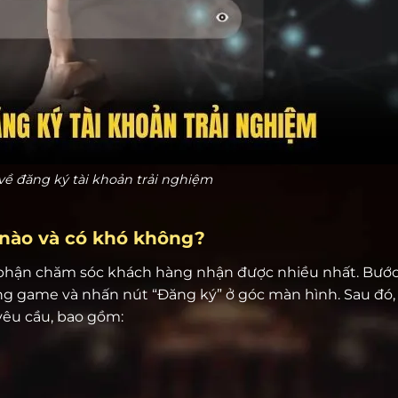
ề đăng ký tài khoản trải nghiệm
 nào và có khó không?
phận chăm sóc khách hàng nhận được nhiều nhất. Bướ
cổng game và nhấn nút “Đăng ký” ở góc màn hình. Sau đó,
yêu cầu, bao gồm: