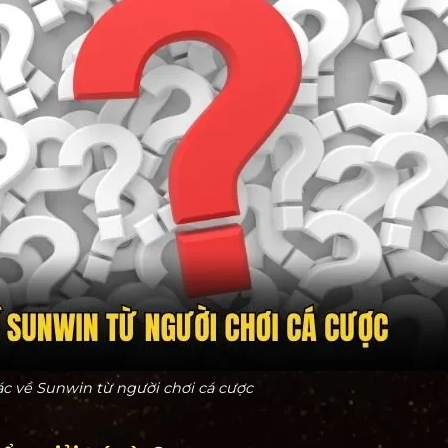
c về Sunwin từ người chơi cá cược