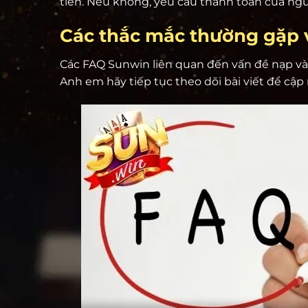
tiền. Nếu không, yêu cầu thanh toán của ngườ
Các thắc mắc thường gặp v
Các FAQ Sunwin liên quan đến vấn đề nạp và
Anh em hãy tiếp tục theo dõi bài viết để cập