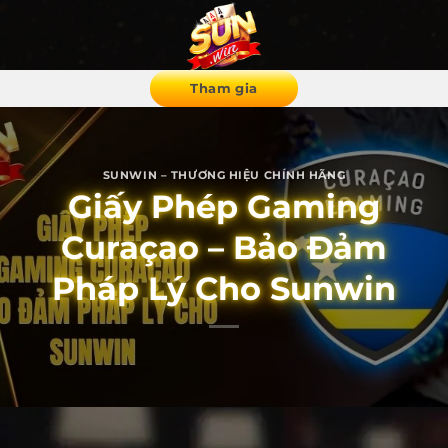
Bỏ
qua
nội
dung
Tham gia
SUNWIN – THƯƠNG HIỆU CHÍNH HÃNG
Giấy Phép Gaming
Curaçao – Bảo Đảm
Pháp Lý Cho Sunwin