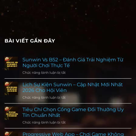
BÀI VIẾT GẦN ĐÂY
Sunwin Vs B52 – Đánh Giá Trải Nghiệm Từ
Người Chơi Thực Tế
Chức năng bình luận bị tắt
ở
Sunwin
Vs
Lịch Sự Kiện Sunwin – Cập Nhật Mới Nhất
B52
2026 Cho Hội Viên
–
Chức năng bình luận bị tắt
ở
Đánh
Lịch
Giá
Sự
Tiêu Chí Chọn Cổng Game Đổi Thưởng Uy
Trải
Kiện
Nghiệm
Tín Chuẩn Nhất
Sunwin
Từ
Chức năng bình luận bị tắt
ở
–
Người
Tiêu
Cập
Chơi
Chí
Progressive Web App – Chơi Game Không
Nhật
Thực