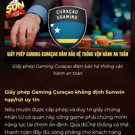
Giấy phép Gaming Curaçao đảm bảo hệ thống vận
hành an toàn
Giấy phép Gaming Curaçao khẳng định Sunwin
nạp/rút uy tín
Nếu muốn được cấp phép và duy trì giấy chứng
nhận từ cơ quan này, cổng game phải chứng minh
năng lực tài chính ổn định. Qua đó, hệ thống có thể
thanh toán đầy đủ, sòng phẳng cho khách hàng