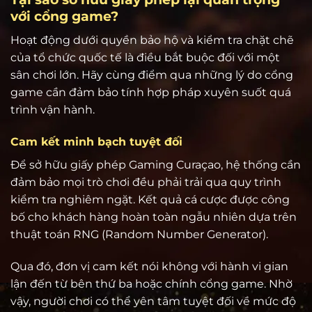
với cổng game?
Hoạt động dưới quyền bảo hộ và kiểm tra chặt chẽ
của tổ chức quốc tế là điều bắt buộc đối với một
sân chơi lớn. Hãy cùng điểm qua những lý do cổng
game cần đảm bảo tính hợp pháp xuyên suốt quá
trình vận hành.
Cam kết minh bạch tuyệt đối
Để sở hữu giấy phép Gaming Curaçao, hệ thống cần
đảm bảo mọi trò chơi đều phải trải qua quy trình
kiểm tra nghiêm ngặt. Kết quả cá cược được công
bố cho khách hàng hoàn toàn ngẫu nhiên dựa trên
thuật toán RNG (Random Number Generator).
Qua đó, đơn vị cam kết nói không với hành vi gian
lận đến từ bên thứ ba hoặc chính cổng game. Nhờ
vậy, người chơi có thể yên tâm tuyệt đối về mức độ