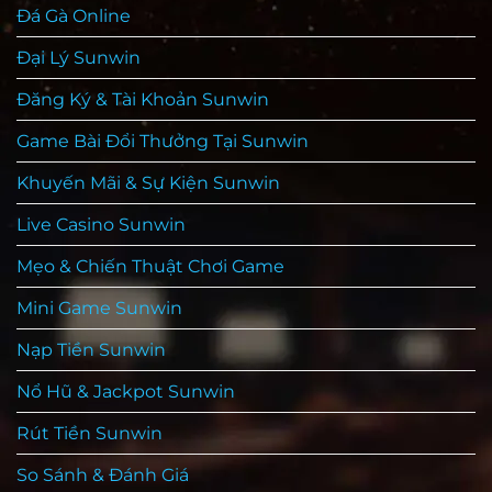
Đá Gà Online
Đại Lý Sunwin
Đăng Ký & Tài Khoản Sunwin
Game Bài Đổi Thưởng Tại Sunwin
Khuyến Mãi & Sự Kiện Sunwin
Live Casino Sunwin
Mẹo & Chiến Thuật Chơi Game
Mini Game Sunwin
Nạp Tiền Sunwin
Nổ Hũ & Jackpot Sunwin
Rút Tiền Sunwin
So Sánh & Đánh Giá