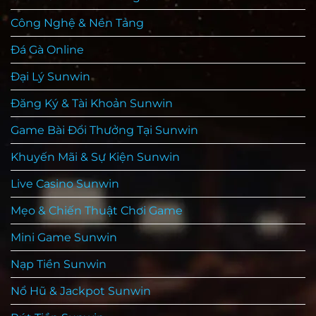
Công Nghệ & Nền Tảng
Đá Gà Online
Đại Lý Sunwin
Đăng Ký & Tài Khoản Sunwin
Game Bài Đổi Thưởng Tại Sunwin
Khuyến Mãi & Sự Kiện Sunwin
Live Casino Sunwin
Mẹo & Chiến Thuật Chơi Game
Mini Game Sunwin
Nạp Tiền Sunwin
Nổ Hũ & Jackpot Sunwin