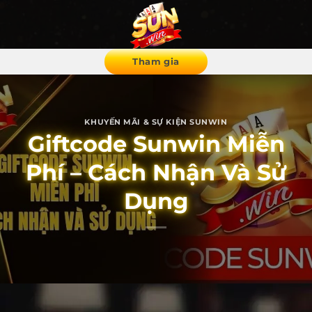
Bỏ
qua
nội
dung
Tham gia
KHUYẾN MÃI & SỰ KIỆN SUNWIN
Giftcode Sunwin Miễn
Phí – Cách Nhận Và Sử
Dụng