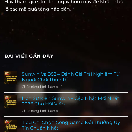
Hãy tham gia sân chơi ngay hôm nay để không bỏ
lỡ các mã quà tặng hấp dẫn.
BÀI VIẾT GẦN ĐÂY
Sunwin Vs B52 – Đánh Giá Trải Nghiệm Từ
Người Chơi Thực Tế
Chức năng bình luận bị tắt
ở
Sunwin
Vs
Lịch Sự Kiện Sunwin – Cập Nhật Mới Nhất
B52
2026 Cho Hội Viên
–
Chức năng bình luận bị tắt
ở
Đánh
Lịch
Giá
Sự
Tiêu Chí Chọn Cổng Game Đổi Thưởng Uy
Trải
Kiện
Nghiệm
Tín Chuẩn Nhất
Sunwin
Từ