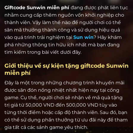
Giftcode Sunwin miễn phí
đang được phát liên tục
nhằm cung cấp thêm nguồn vốn khởi nghiệp cho
thành viên. Vậy làm thế nào để người chơi có thể
săn mã thưởng thành công và sử dụng hiệu quả
vào quá trình trải nghiệm tại
Sun win
? Hãy khám
phá những thông tin hữu ích nhất mà bạn đang
tìm kiếm trong bài viết dưới đây.
Giới thiệu về sự kiện tặng giftcode Sunwin
miễn phí
Đây là một trong những chương trình khuyến mãi
được săn đón nồng nhiệt nhất hiện nay tại cổng
game. Cụ thể, người chơi sẽ nhận về mã quà tặng
trị giá từ 50,000 VND đến 500,000 VND tùy vào
từng thời điểm hoặc cấp độ thành viên. Sau đó, bạn
có thể sử dụng phần thưởng từ ưu đãi này để tham
gia tất cả các sảnh game yêu thích.