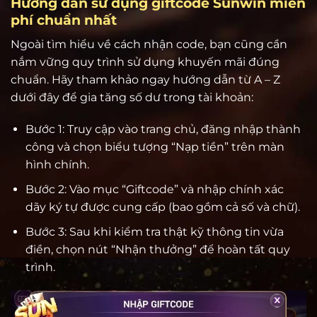
Hướng dẫn sử dụng giftcode Sunwin miễn
phí chuẩn nhất
Ngoài tìm hiểu về cách nhận code, bạn cũng cần
nắm vững quy trình sử dụng khuyến mãi đúng
chuẩn. Hãy tham khảo ngay hướng dẫn từ A – Z
dưới đây để gia tăng số dư trong tài khoản:
Bước 1: Truy cập vào trang chủ, đăng nhập thành
công và chọn biểu tượng “Nạp tiền” trên màn
hình chính.
Bước 2: Vào mục “Giftcode” và nhập chính xác
dãy ký tự được cung cấp (bao gồm cả số và chữ).
Bước 3: Sau khi kiểm tra thật kỹ thông tin vừa
điền, chọn nút “Nhận thưởng” để hoàn tất quy
trình.