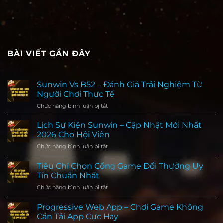
BÀI VIẾT GẦN ĐÂY
Sunwin Vs B52 – Đánh Giá Trải Nghiệm Từ
Người Chơi Thực Tế
Chức năng bình luận bị tắt
ở
Sunwin
Vs
Lịch Sự Kiện Sunwin – Cập Nhật Mới Nhất
B52
2026 Cho Hội Viên
–
Chức năng bình luận bị tắt
ở
Đánh
Lịch
Giá
Sự
Tiêu Chí Chọn Cổng Game Đổi Thưởng Uy
Trải
Kiện
Nghiệm
Tín Chuẩn Nhất
Sunwin
Từ
Chức năng bình luận bị tắt
ở
–
Người
Tiêu
Cập
Chơi
Chí
Progressive Web App – Chơi Game Không
Nhật
Thực
Chọn
Mới
Cần Tải App Cực Hay
Tế
Cổng
Nhất