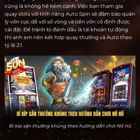
cũng là không hề kém cạnh. Việc bạn tham gia
quay slots với tính năng Auto Spin sẽ đảm bảo quản
lý vốn cực dễ với số vòng và tiền vốn cố định được
cài đặt. Để tránh bị đánh dấu là tài khoản tự động
thì anh em nên kết hợp quay thường và Auto theo
tỷ lệ 2:1.
Bí kíp săn thưởng khủng theo hướng dẫn chơi Nổ Hũ