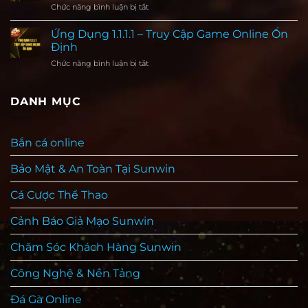
Chức năng bình luận bị tắt
ở
Game
2026
Progressive
Đổi
Cho
Web
Ứng Dụng 1.1.1.1 – Truy Cập Game Online Ổn
Thưởng
Hội
App
Uy
Định
Viên
–
Tín
Chức năng bình luận bị tắt
ở
Chơi
Chuẩn
Ứng
Game
Nhất
Dụng
Không
1.1.1.1
DANH MỤC
Cần
–
Tải
Truy
App
Cập
Cực
Bắn cá online
Game
Hay
Online
Bảo Mật & An Toàn Tại Sunwin
Ổn
Định
Cá Cược Thể Thao
Cảnh Báo Giả Mạo Sunwin
Chăm Sóc Khách Hàng Sunwin
Công Nghệ & Nền Tảng
Đá Gà Online