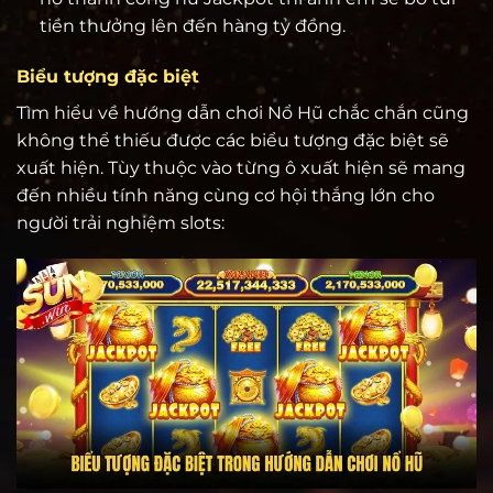
tiền thưởng lên đến hàng tỷ đồng.
Biểu tượng đặc biệt
Tìm hiểu về hướng dẫn chơi Nổ Hũ chắc chắn cũng
không thể thiếu được các biểu tượng đặc biệt sẽ
xuất hiện. Tùy thuộc vào từng ô xuất hiện sẽ mang
đến nhiều tính năng cùng cơ hội thắng lớn cho
người trải nghiệm slots: