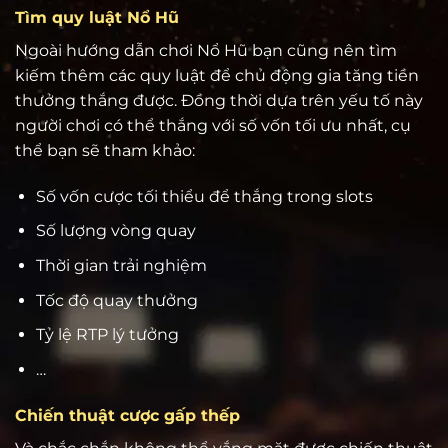
Tìm quy luật Nổ Hũ
Ngoài hướng dẫn chơi Nổ Hũ bạn cũng nên tìm
kiếm thêm các quy luật để chủ động gia tăng tiền
thưởng thắng được. Đồng thời dựa trên yếu tố này
người chơi có thể thắng với số vốn tối ưu nhất, cụ
thể bạn sẽ tham khảo:
Số vốn cược tối thiểu để thắng trong slots
Số lượng vòng quay
Thời gian trải nghiệm
Tốc độ quay thưởng
Tỷ lệ RTP lý tưởng
…
Chiến thuật cược gấp thếp