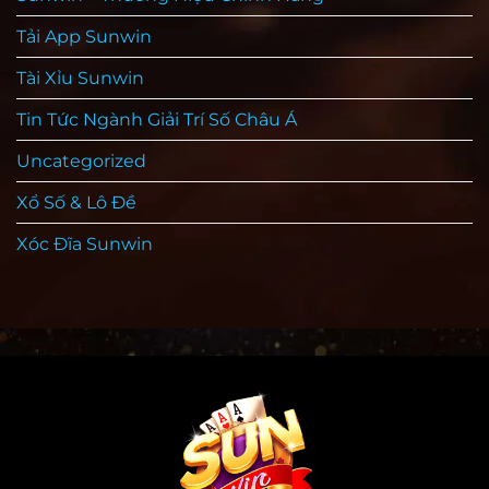
Tải App Sunwin
Tài Xỉu Sunwin
Tin Tức Ngành Giải Trí Số Châu Á
Uncategorized
Xổ Số & Lô Đề
Xóc Đĩa Sunwin