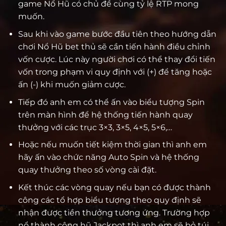
game Nổ Hũ có chủ đề cùng tỷ lệ RTP mong
muốn.
Sau khi vào game bước đầu tiên theo hướng dẫn
chơi Nổ Hũ bet thủ sẽ cần tiến hành điều chỉnh
vốn cược. Lúc này người chơi có thể thay đổi tiến
vốn trong phạm vi quy định với (+) để tăng hoặc
ấn (-) khi muốn giảm cược.
Tiếp đó anh em có thể ấn vào biểu tượng Spin
trên màn hình để hệ thống tiến hành quay
thưởng với các trục 3×3, 3×5, 4×5, 5×6,…
Hoặc nếu muốn tiết kiệm thời gian thì anh em
hãy ấn vào chức năng Auto Spin và hệ thống
quay thưởng theo số vòng cài đặt.
Kết thúc các vòng quay nếu bạn có được thành
công các tổ hợp biểu tượng theo quy định sẽ
nhận được tiền thưởng tương ứng. Trường hợp
nổ thành công hũ Jackpot thì anh em sẽ bỏ túi