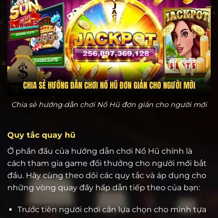
Chia sẻ hướng dẫn chơi Nổ Hũ đơn giản cho người mới
Quy tắc quay hũ
Ở phần đầu của hướng dẫn chơi Nổ Hũ chính là
cách tham gia game đổi thưởng cho người mới bắt
đầu. Hãy cùng theo dõi các quy tắc và áp dụng cho
những vòng quay đầy hấp dẫn tiếp theo của bạn:
Trước tiên người chơi cần lựa chọn cho mình tựa