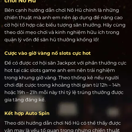
chơi Nổ Hũ
Bên cạnh hướng dẫn chơi Nổ Hũ chính là những
chiến thuật mà anh em nên áp dụng để nâng cao
cơ hội tổ hợp các biểu tượng săn thưởng. Hãy cùng
theo dõi mẹo chơi và kinh nghiệm hữu ích trong
quản lý vốn để săn hũ thưởng khổng lồ!
Cược vào giờ vàng nổ slots cực hot
Để có được cơ hội săn Jackpot với phần thưởng cực
hot tại các slots game anh em nên trải nghiệm
trong khung giờ vàng. Theo thống kê nếu người
chơi đặt cược trong khoảng thời gian từ 12h – 14h
hoặc 19h – 21h mỗi này thì tỷ lệ trúng thưởng được
gia tăng đáng kể.
Kết hợp Auto Spin
Theo dõi hướng dẫn chơi Nổ Hũ có thể thấy được
vận may là yếu tố quan trọng nhưng chiến thuật