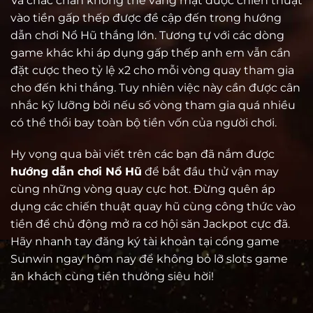
Và chắc chắn không thể vắng mặt được chiến thuật
vào tiền gấp thếp được đề cập đến trong hướng
dẫn chơi Nổ Hũ thắng lớn. Tương tự với các dòng
game khác khi áp dụng gấp thếp anh em vẫn cần
đặt cược theo tỷ lệ x2 cho mỗi vòng quay tham gia
cho đến khi thắng. Tuy nhiên việc này cần được cân
nhắc kỹ lưỡng bởi nếu số vòng tham gia quá nhiều
có thể thổi bay toàn bộ tiền vốn của người chơi.
Hy vọng qua bài viết trên các bạn đã nắm được
hướng dẫn chơi Nổ Hũ
để bắt đầu thử vận may
cùng những vòng quay cực hot. Đừng quên áp
dụng các chiến thuật quay hũ cùng công thức vào
tiền để chủ động mở ra cơ hội săn Jackpot cực đã.
Hãy nhanh tay đăng ký tài khoản tại cổng game
Sunwin ngay hôm nay để không bỏ lỡ slots game
ăn khách cùng tiền thưởng siêu hời!