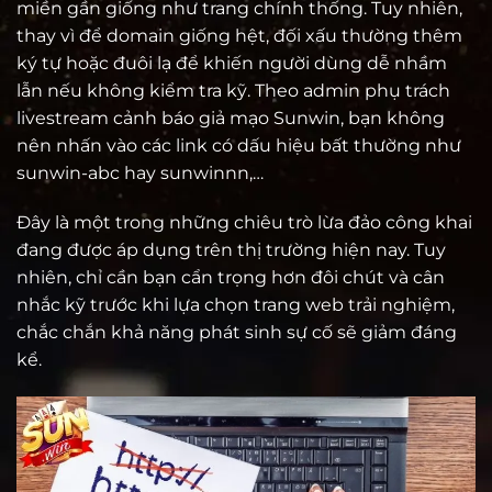
miền gần giống như trang chính thống. Tuy nhiên,
thay vì để domain giống hệt, đối xấu thường thêm
ký tự hoặc đuôi lạ để khiến người dùng dễ nhầm
lẫn nếu không kiểm tra kỹ. Theo admin phụ trách
livestream cảnh báo giả mạo Sunwin, bạn không
nên nhấn vào các link có dấu hiệu bất thường như
sunwin-abc hay sunwinnn,…
Đây là một trong những chiêu trò lừa đảo công khai
đang được áp dụng trên thị trường hiện nay. Tuy
nhiên, chỉ cần bạn cẩn trọng hơn đôi chút và cân
nhắc kỹ trước khi lựa chọn trang web trải nghiệm,
chắc chắn khả năng phát sinh sự cố sẽ giảm đáng
kể.