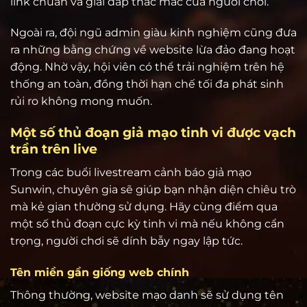
link chuẩn và giải đáp thắc mắc của người chơi.
Ngoài ra, đội ngũ admin giàu kinh nghiệm cũng đưa
ra những bằng chứng về website lừa đảo đang hoạt
động. Nhờ vậy, hội viên có thể trải nghiệm trên hệ
thống an toàn, đồng thời hạn chế tối đa phát sinh
rủi ro không mong muốn.
Một số thủ đoạn giả mạo tinh vi được vạch
trần trên live
Trong các buổi livestream cảnh báo giả mạo
Sunwin, chuyên gia sẽ giúp bạn nhận diện chiêu trò
mà kẻ gian thường sử dụng. Hãy cùng điểm qua
một số thủ đoạn cực kỳ tinh vi mà nếu không cẩn
trọng, người chơi sẽ dính bẫy ngay lập tức.
Tên miền gần giống web chính
Thông thường, website mạo danh sẽ sử dụng tên