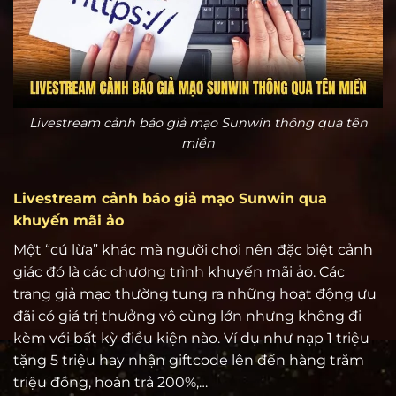
Livestream cảnh báo giả mạo Sunwin thông qua tên
miền
Livestream cảnh báo giả mạo Sunwin qua
khuyến mãi ảo
Một “cú lừa” khác mà người chơi nên đặc biệt cảnh
giác đó là các chương trình khuyến mãi ảo. Các
trang giả mạo thường tung ra những hoạt động ưu
đãi có giá trị thưởng vô cùng lớn nhưng không đi
kèm với bất kỳ điều kiện nào. Ví dụ như nạp 1 triệu
tặng 5 triệu hay nhận giftcode lên đến hàng trăm
triệu đồng, hoàn trả 200%,…