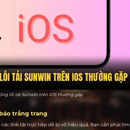
ng lỗi tải Sunwin trên iOS thường gặp
 báo trắng trang
 link tải trực tiếp dễ bị vô hiệu quả. Bạn cần phải tìm 