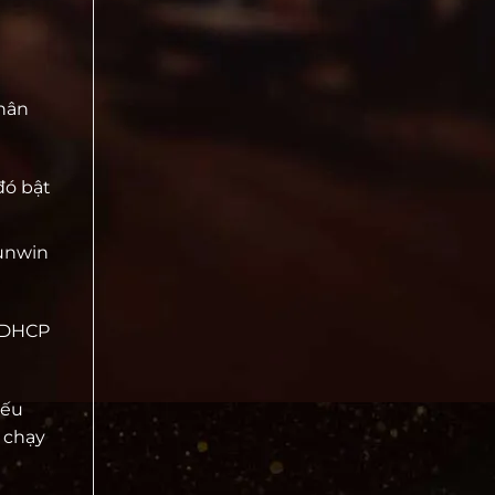
nhân
đó bật
Sunwin
g DHCP
nếu
 chạy