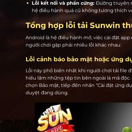
Lỗi kết nối và phần cứng:
Đường truyền m
hệ điều hành quá cũ không tương thích vớ
Tổng hợp lỗi tải Sunwin t
Android là hệ điều hành mở, việc cài đặt ap
người chơi gặp phải nhiều lỗi khác nhau:
Lỗi cảnh báo bảo mật hoặc ứng d
Lỗi này phổ biến nhất khi người chơi tải file
hiểu lầm những tệp tin bên ngoài là mã độc. 
chọn Bảo mật, tiếp đến nhấn “Cài đặt ứng dụ
duyệt đang dùng.