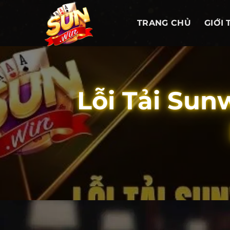
Bỏ
qua
TRANG CHỦ
GIỚI 
nội
dung
Lỗi Tải Su