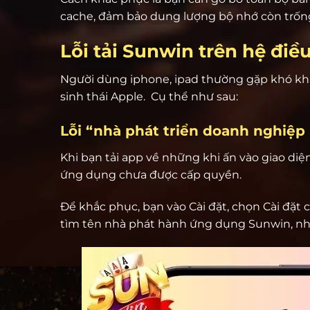
cache, đảm bảo dung lượng bộ nhớ còn trống í
Lỗi tải Sunwin trên hệ đi
Người dùng iphone, ipad thường gặp khó kh
sinh thái Apple. Cụ thể như sau:
Lỗi “nhà phát triển doanh nghiệp
Khi bạn tải app về những khi ấn vào giao diệ
ứng dụng chưa được cấp quyền.
Để khắc phục, bạn vào Cài đặt, chọn Cài đặt 
tìm tên nhà phát hành ứng dụng Sunwin, nhấ