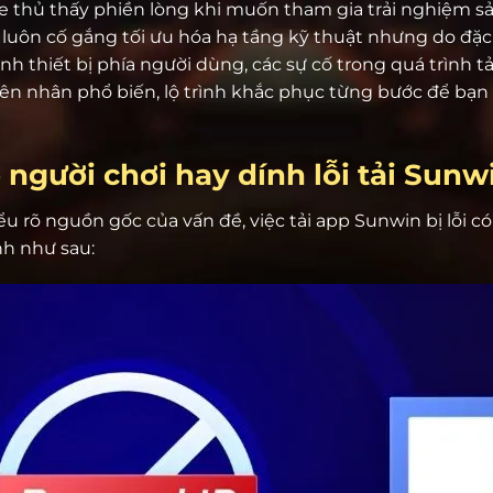
e thủ thấy phiền lòng khi muốn tham gia trải nghiệm s
luôn cố gắng tối ưu hóa hạ tầng kỹ thuật nhưng do đặc
thiết bị phía người dùng, các sự cố trong quá trình tải
guyên nhân phổ biến, lộ trình khắc phục từng bước để bạn
 người chơi hay dính lỗi tải Sunw
iểu rõ nguồn gốc của vấn đề, việc tải app Sunwin bị lỗi có
h như sau: