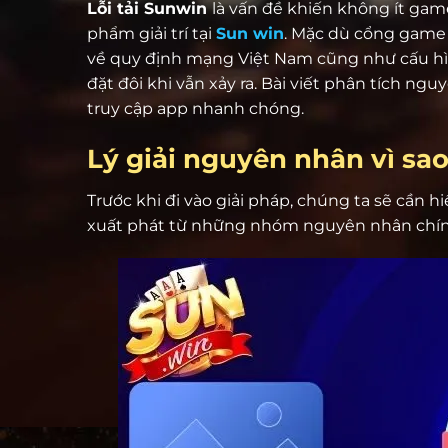
Lỗi tải Sunwin
là vấn đề khiến không ít gam
phẩm giải trí tại
Sun win
. Mặc dù cổng game 
về quy định mạng Việt Nam cũng như cấu hình 
đặt đôi khi vẫn xảy ra. Bài viết phân tích n
truy cập app nhanh chóng.
Lý giải nguyên nhân vì sao
Trước khi đi vào giải pháp, chúng ta sẽ cần h
xuất phát từ những nhóm nguyên nhân chín