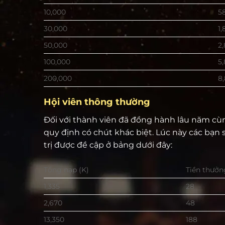
10,000
5
30,000
1
50,000
2
100,000
5
200,000
8
Hội viên thông thường
Đối với thành viên đã đồng hành lâu năm c
quy định có chút khác biệt. Lúc này các bạn s
trị được đề cập ở bảng dưới đây:
Tổng nạp (K)
Tiền thưởn
1,335
28
2,670
48
13,350
188