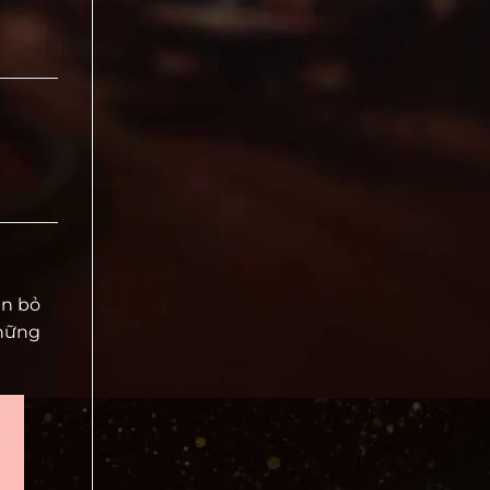
ên bỏ
những