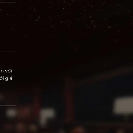
n với
ới giá