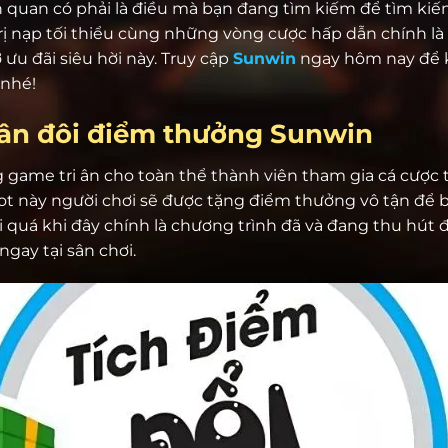
iên quan có phải là điều mà bạn đang tìm kiếm để tìm ki
rị nạp tối thiểu cùng những vòng cược hấp dẫn chính là
ưu đãi siêu hời này. Truy cập
Sunwin
ngay hôm nay để
 nhé!
hân đôi điểm thưởng Sunwin
 game tri ân cho toàn thể thành viên tham gia cá cược 
t này người chơi sẽ được tặng điểm thưởng vô tận để b
 quá khi đây chính là chương trình đã và đang thu hút 
gay tại sân chơi.