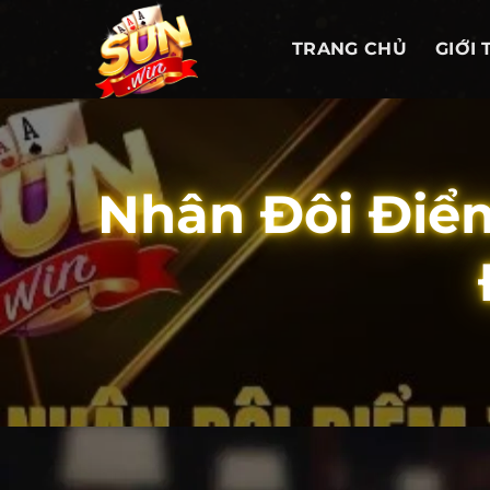
Bỏ
qua
TRANG CHỦ
GIỚI 
nội
dung
Nhân Đôi Điể