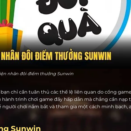
kiện nhân đôi điểm thưởng Sunwin
 bạn chỉ cần tuân thủ các thể lệ liên quan do cổng gam
ầu hành trình chơi game đầy hấp dẫn mà chẳng cần nạp
ể người chơi nắm bắt và tham gia một cách minh bạch, 
ởng Sunwin