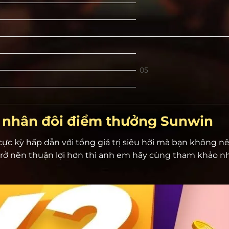
05
n nhân đôi điểm thưởng Sunwin
cực kỳ hấp dẫn với tổng giá trị siêu hời mà bạn không n
 trở nên thuận lợi hơn thì anh em hãy cùng tham khảo 