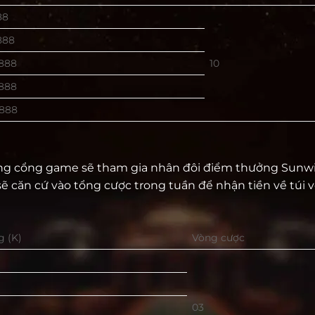
88
,888
,888
10
,888
,888
ùng cổng game sẽ tham gia nhân đôi điểm thưởng Sunwi
ẽ căn cứ vào tổng cược trong tuần để nhận tiền về túi v
g (K)
Vòng cược
03