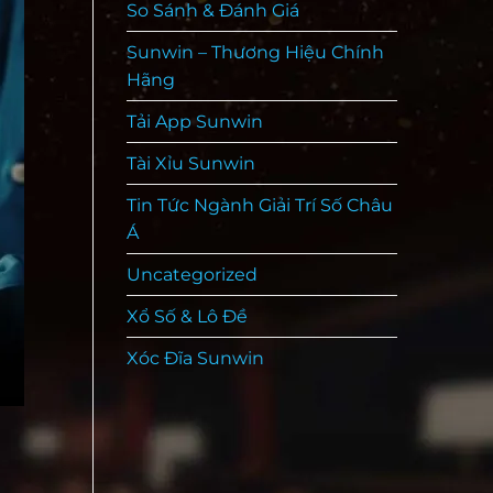
So Sánh & Đánh Giá
Sunwin – Thương Hiệu Chính
Hãng
Tải App Sunwin
Tài Xỉu Sunwin
Tin Tức Ngành Giải Trí Số Châu
Á
Uncategorized
Xổ Số & Lô Đề
Xóc Đĩa Sunwin