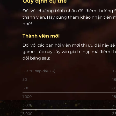
Quy định cụ thể
Đối với chương trình nhân đôi điểm thưởng 
thành viên. Hãy cùng tham khảo nhận tiền mộ
nhé!
Thành viên mới
Đối với các bạn hội viên mới thì ưu đãi này s
game. Lúc này tùy vào giá trị nạp mà điểm 
dõi bảng sau:
Giá trị nạp đầu (K)
T
50
1
500
8
1,000
1
3,000
2
5,000
3