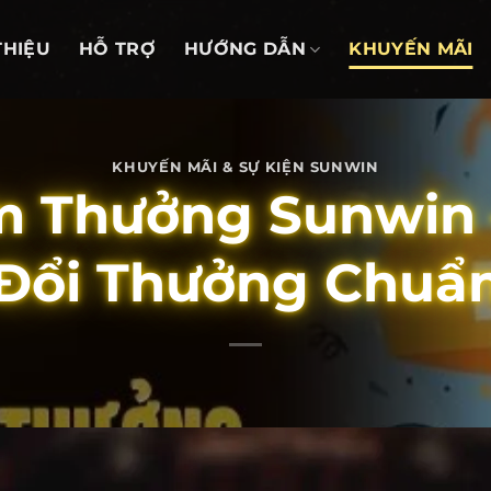
THIỆU
HỖ TRỢ
HƯỚNG DẪN
KHUYẾN MÃI
KHUYẾN MÃI & SỰ KIỆN SUNWIN
m Thưởng Sunwin –
Đổi Thưởng Chuẩ