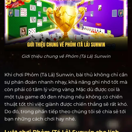
Giới thiệu chung về Phỏm (Tá Lả) Sunwin
Khi chơi Phỏm (Tá Lả) Sunwin, bài thủ không chỉ cần
sự phán đoán nhanh nhạy, khả năng ghi nhớ tốt mà
còn phải có tâm lý vững vàng. Mặc dù được coi là
một tựa game đỏ đen nhưng nếu không có chiến
thuật tốt thì việc giành được chiến thắng sẽ rất khó.
Do đó, trong phần tiếp theo chúng tôi sẽ chia sẻ tới
bạn những cách chơi hay nhé.