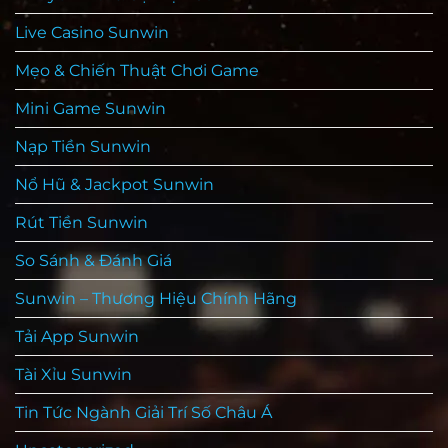
Live Casino Sunwin
Mẹo & Chiến Thuật Chơi Game
Mini Game Sunwin
Nạp Tiền Sunwin
Nổ Hũ & Jackpot Sunwin
Rút Tiền Sunwin
So Sánh & Đánh Giá
Sunwin – Thương Hiệu Chính Hãng
Tải App Sunwin
Tài Xỉu Sunwin
Tin Tức Ngành Giải Trí Số Châu Á