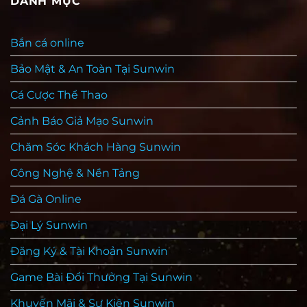
DANH MỤC
Cần
–
Tải
Truy
App
Cập
Cực
Bắn cá online
Game
Hay
Online
Bảo Mật & An Toàn Tại Sunwin
Ổn
Định
Cá Cược Thể Thao
Cảnh Báo Giả Mạo Sunwin
Chăm Sóc Khách Hàng Sunwin
Công Nghệ & Nền Tảng
Đá Gà Online
Đại Lý Sunwin
Đăng Ký & Tài Khoản Sunwin
Game Bài Đổi Thưởng Tại Sunwin
Khuyến Mãi & Sự Kiện Sunwin