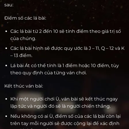
sau:
Điểm số các lá bài:
Các lá bài từ 2 đến 10 sẽ tính điểm theo giá trị số
của chúng.
Các lá bài hình sẽ được quy ước là J – 11, Q – 12 và K
– 13 điểm.
Lá bài Át có thể tính là 1 điểm hoặc 10 điểm, tùy
theo quy định của từng ván chơi.
Kết thúc ván bài:
Khi một người chơi Ù, ván bài sẽ kết thúc ngay
lập tức và người đó sẽ là người chiến thắng.
Nếu không có ai Ù, điểm số của các lá bài còn lại
trên tay mỗi người sẽ được cộng lại để xác định