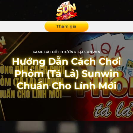
Bỏ
qua
nội
dung
Tham gia
GAME BÀI ĐỔI THƯỞNG TẠI SUNWIN
Hướng Dẫn Cách Chơi
Phỏm (Tá Lả) Sunwin
Chuẩn Cho Lính Mới