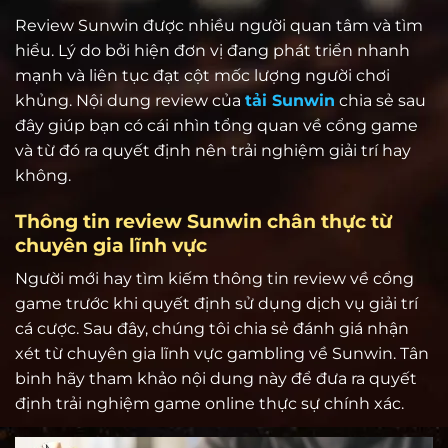
Review Sunwin được nhiều người quan tâm và tìm
hiểu. Lý do bởi hiện đơn vị đang phát triển nhanh
mạnh và liên tục đạt cột mốc lượng người chơi
khủng. Nội dung review của
tải Sunwin
chia sẻ sau
đây giúp bạn có cái nhìn tổng quan về cổng game
và từ đó ra quyết định nên trải nghiệm giải trí hay
không.
Thông tin review Sunwin chân thực từ
chuyên gia lĩnh vực
Người mới hay tìm kiếm thông tin review về cổng
game trước khi quyết định sử dụng dịch vụ giải trí
cá cược. Sau đây, chúng tôi chia sẻ đánh giá nhận
xét từ chuyên gia lĩnh vực gambling về Sunwin. Tân
binh hãy tham khảo nội dung này để đưa ra quyết
định trải nghiệm game online thực sự chính xác.