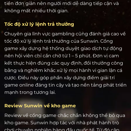
tiền đơn giản nên người mới dễ dàng tiếp cận và
không mất nhiều thời gian.
Tốc độ xử lý lệnh trả thưởng
Chuyên gia lĩnh vực gambling cũng đánh giá cao về
tốc độ xử lý lệnh trả thưởng của Sunwin. Cổng
game xây dựng hệ thống duyệt giao dịch tự động
nên hội viên chỉ cần chờ từ 1 – 5 phút. Đơn vị cam
kết thực hiện đúng các quy định, đổi thưởng công
bằng và nghiêm khắc xử lý mọi hành vi gian lận cá
cược. Điều này góp phần xây dựng điểm giải trí
game online đáng tin cậy và tạo nền tảng phát triển
mạnh trong tương lai.
Review Sunwin về kho game
Review về cổng game chắc chắn không thể bỏ qua
kho game. Sunwin hợp tác với nhà phát hành trò
chơi chuyên nghiệp hàng đầu quốc tế. Từ đó cập