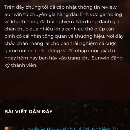
Trên đây chúng tôi đã cập nhật thông tin review
Sunwin từ chuyên gia hàng đầu lĩnh vực gambling
và khách hàng đã trải nghiệm. Nội dung đánh giá
chân thực qua nhiều khía cạnh cụ thể giúp tân
binh có cái nhìn tổng quan về thương hiệu. Nơi đây
chắc chắn mang lại cho bạn trải nghiệm cá cược
game online chất lượng và để nhập cuộc giải trí
ngay hôm nay bạn hãy vào trang chủ Sunwin đăng
ký thành viên.
BÀI VIẾT GẦN ĐÂY
Sunwin Vs B52 – Đánh Giá Trải Nghiệm Từ