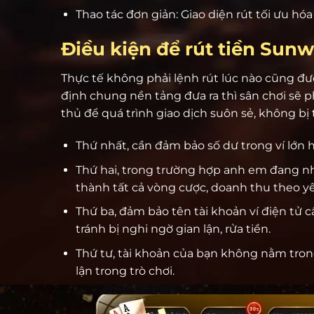
Thao tác đơn giản: Giao diện rút tối ưu hóa
Điều kiện để rút tiền Sunw
Thực tế không phải lệnh rút lúc nào cũng đ
định chung nền tảng đưa ra thì sân chơi sẽ ph
thủ để quá trình giao dịch suôn sẻ, không bị 
Thứ nhất, cần đảm bảo số dư trong ví lớn 
Thứ hai, trong trường hợp anh em đang n
thành tất cả vòng cược, doanh thu theo y
Thứ ba, đảm bảo tên tài khoản ví điện tử
tránh bị nghi ngờ gian lận, rửa tiền.
Thứ tư, tài khoản của bạn không nằm tron
lận trong trò chơi.