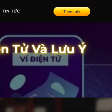
TIN TỨC
Tham gia
ện Tử Và Lưu Ý