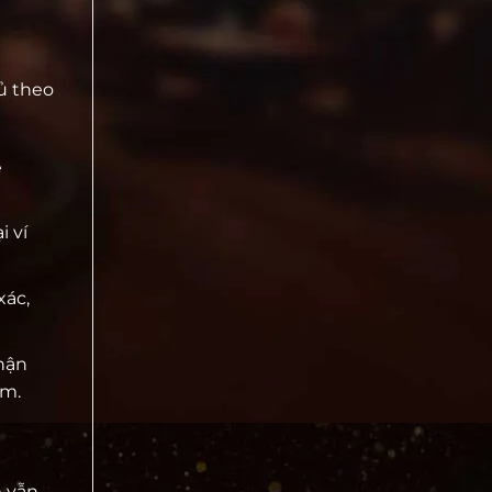
ủ theo
ể
i ví
xác,
hận
em.
m vẫn