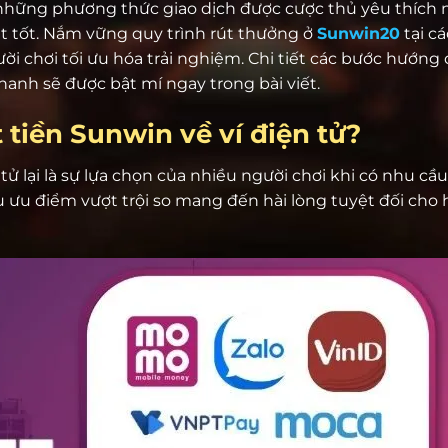
những phương thức giao dịch được cược thủ yêu thích 
ật tốt. Nắm vững quy trình rút thưởng ở
Sunwin20
tại cá
i chơi tối ưu hóa trải nghiệm. Chi tiết các bước hướng
hanh sẽ được bật mí ngay trong bài viết.
tiền Sunwin về ví điện tử?
 lại là sự lựa chọn của nhiều người chơi khi có nhu cầu
 ưu điểm vượt trội so mang đến hài lòng tuyệt đối cho 