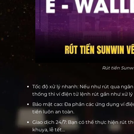
Rút tiền Sunwi
Tốc độ xử lý nhanh: Nếu như rút qua ngân h
thống thì ví điện tử lệnh rút gần như xử lý 
Bảo mật cao: Đa phần các ứng dụng ví điệ
tiền luôn an toàn.
Giao dịch 24/7: Bạn có thể thực hiện rút
khuya, lễ tết…