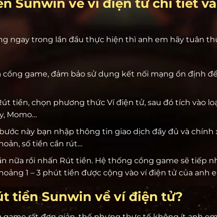
n Sunwin về ví điện tử chi tiết và
ông ngay trong lần đầu thực hiện thì anh em hãy tuân th
a cổng game, đảm bảo sử dụng kết nối mạng ổn định đ
t tiền, chọn phương thức Ví điện tử, sau đó tích vào loạ
ay, Momo…
 ở bước này bạn nhập thông tin giao dịch đầy đủ và chính 
hoản, số tiền cần rút…
lần nữa rồi nhấn Rút tiền. Hệ thống cổng game sẽ tiếp n
oảng 1 – 3 phút tiền được cộng vào ví điện tử của anh 
t tiền Sunwin về ví điện tử?
ổng game rất đơn giản, thế nhưng thực tế không ít anh e