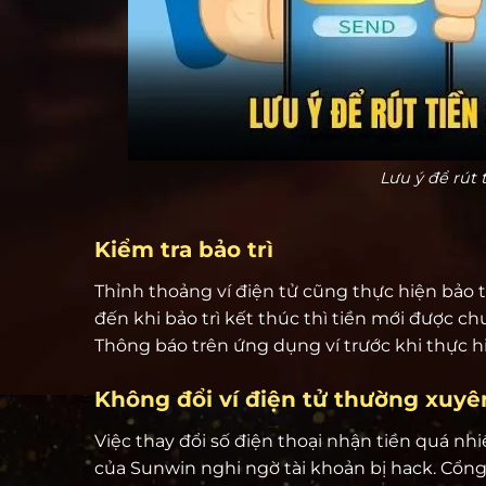
Lưu ý để rút 
Kiểm tra bảo trì
Thỉnh thoảng ví điện tử cũng thực hiện bảo t
đến khi bảo trì kết thúc thì tiền mới được 
Thông báo trên ứng dụng ví trước khi thực h
Không đổi ví điện tử thường xuyê
Việc thay đổi số điện thoại nhận tiền quá nh
của Sunwin nghi ngờ tài khoản bị hack. Cổn