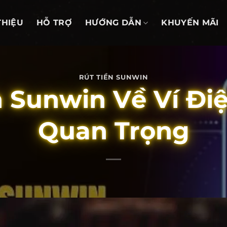
THIỆU
HỖ TRỢ
HƯỚNG DẪN
KHUYẾN MÃI
RÚT TIỀN SUNWIN
 Sunwin Về Ví Đi
Quan Trọng