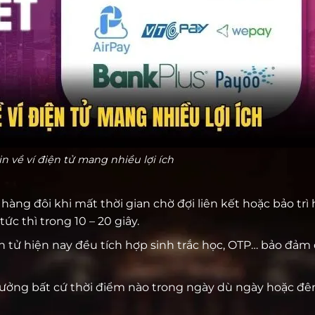
n về ví điện tử mang nhiều lợi ích
àng đôi khi mất thời gian chờ đợi liên kết hoặc bảo trì 
tức thì trong 10 – 20 giây.
n tử hiện nay đều tích hợp sinh trắc học, OTP… bảo đảm
 thưởng bất cứ thời điểm nào trong ngày dù ngày hoặc đ