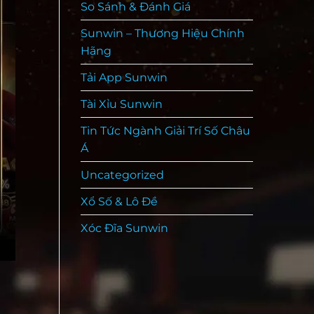
So Sánh & Đánh Giá
Sunwin – Thương Hiệu Chính
Hãng
Tải App Sunwin
Tài Xỉu Sunwin
Tin Tức Ngành Giải Trí Số Châu
Á
Uncategorized
Xổ Số & Lô Đề
Xóc Đĩa Sunwin