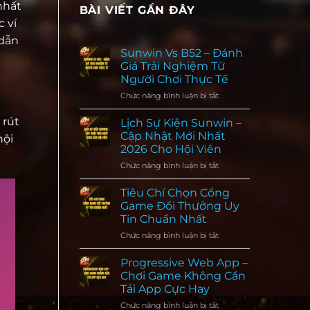
nhất
BÀI VIẾT GẦN ĐÂY
c ví
 dẫn
Sunwin Vs B52 – Đánh
Giá Trải Nghiệm Từ
Người Chơi Thực Tế
Chức năng bình luận bị tắt
ở
Sunwin
Vs
 rút
Lịch Sự Kiện Sunwin –
B52
Cập Nhật Mới Nhất
hội
–
2026 Cho Hội Viên
Đánh
Chức năng bình luận bị tắt
ở
Giá
Lịch
Trải
Sự
Nghiệm
Tiêu Chí Chọn Cổng
Kiện
Từ
Game Đổi Thưởng Uy
Sunwin
Người
Tín Chuẩn Nhất
–
Chơi
Chức năng bình luận bị tắt
ở
Cập
Thực
Tiêu
Nhật
Tế
Chí
Mới
Progressive Web App –
Chọn
Nhất
Chơi Game Không Cần
Cổng
2026
Tải App Cực Hay
Game
Cho
Chức năng bình luận bị tắt
ở
Đổi
Hội