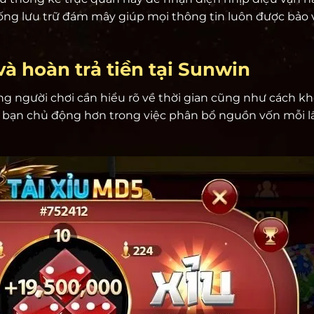
hống lưu trữ đám mây giúp mọi thông tin luôn được bảo 
và hoàn trả tiền tại Sunwin
ống người chơi cần hiểu rõ về thời gian cũng như cách k
úp bạn chủ động hơn trong việc phân bổ nguồn vốn mỗi l