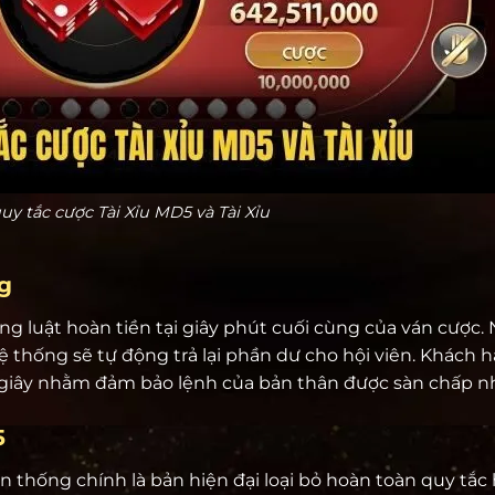
uy tắc cược Tài Xỉu MD5 và Tài Xỉu
g
ng luật hoàn tiền tại giây phút cuối cùng của ván cược.
hệ thống sẽ tự động trả lại phần dư cho hội viên. Khách 
5 giây nhằm đảm bảo lệnh của bản thân được sàn chấp n
5
ền thống chính là bản hiện đại loại bỏ hoàn toàn quy tắc