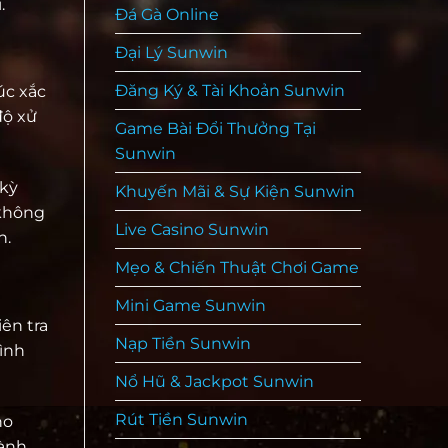
.
Đá Gà Online
Đại Lý Sunwin
Đăng Ký & Tài Khoản Sunwin
úc xắc
độ xử
Game Bài Đổi Thưởng Tại
Sunwin
 kỳ
Khuyến Mãi & Sự Kiện Sunwin
 không
Live Casino Sunwin
n.
Mẹo & Chiến Thuật Chơi Game
Mini Game Sunwin
ên tra
Nạp Tiền Sunwin
ình
Nổ Hũ & Jackpot Sunwin
Rút Tiền Sunwin
ho
hành