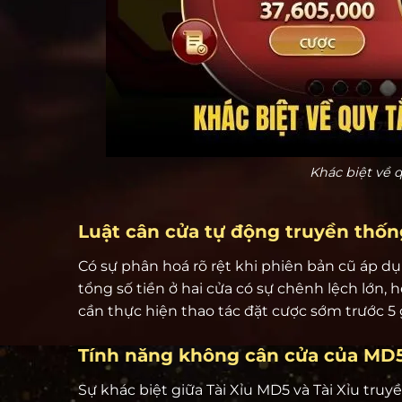
Khác biệt về q
Luật cân cửa tự động truyền thốn
Có sự phân hoá rõ rệt khi phiên bản cũ áp dụ
tổng số tiền ở hai cửa có sự chênh lệch lớn, 
cần thực hiện thao tác đặt cược sớm trước 
Tính năng không cân cửa của MD
Sự khác biệt giữa Tài Xỉu MD5 và Tài Xỉu truy