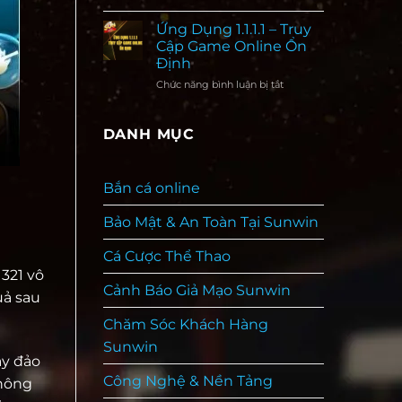
Progressive
Thưởng
Viên
Web
Uy
Ứng Dụng 1.1.1.1 – Truy
App
Tín
Cập Game Online Ổn
–
Chuẩn
Định
Chơi
Nhất
Chức năng bình luận bị tắt
ở
Game
Ứng
Không
Dụng
Cần
1.1.1.1
Tải
DANH MỤC
–
App
Truy
Cực
Cập
Hay
Bắn cá online
Game
Online
Bảo Mật & An Toàn Tại Sunwin
Ổn
Định
Cá Cược Thể Thao
321 vô
Cảnh Báo Giả Mạo Sunwin
uả sau
Chăm Sóc Khách Hàng
Sunwin
ay đảo
Công Nghệ & Nền Tảng
thông