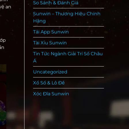
So Sánh & Đánh Giá
vệ an
Sunwin – Thương Hiệu Chính
Hãng
Tải App Sunwin
hớp
Tài Xỉu Sunwin
ần
Tin Tức Ngành Giải Trí Số Châu
Á
Uncategorized
Xổ Số & Lô Đề
Xóc Đĩa Sunwin