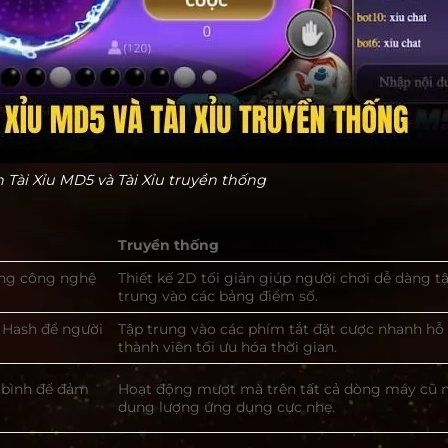
n Tài Xỉu MD5 và Tài Xỉu truyền thống
Truyền thống
ớng công nghệ
Thiết kế 2D tối giản giúp người chơi dễ dàng t
trung vào các bảng điểm số.
 Hash để người
Tập trung vào các phím tắt đặt cược nhanh hỗ 
thành viên tối ưu hóa thời gian.
g bình để đảm
Hoạt động mượt mà trên tất cả dòng máy cũ 
dung lượng ứng dụng cực nhẹ.