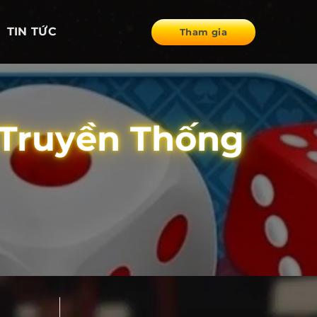
TIN TỨC
Tham gia
u Truyền Thống