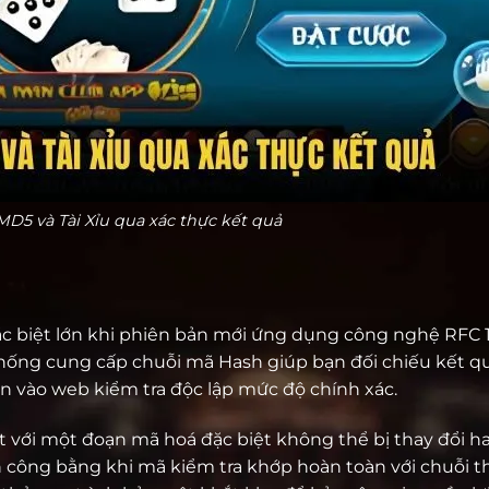
 MD5 và Tài Xỉu qua xác thực kết quả
hác biệt lớn khi phiên bản mới ứng dụng công nghệ RFC 1
 thống cung cấp chuỗi mã Hash giúp bạn đối chiếu kết q
án vào web kiểm tra độc lập mức độ chính xác.
 với một đoạn mã hoá đặc biệt không thể bị thay đổi h
h công bằng khi mã kiểm tra khớp hoàn toàn với chuỗi 