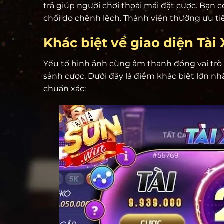
trả giúp người chơi thoải mái đặt cược. Bạn 
chối do chênh lệch. Thành viên thường ưu 
Khác biệt về giao diện Tài
Yếu tố hình ảnh cùng âm thanh đóng vai trò q
sảnh cược. Dưới đây là điểm khác biệt lớn nh
chuẩn xác: