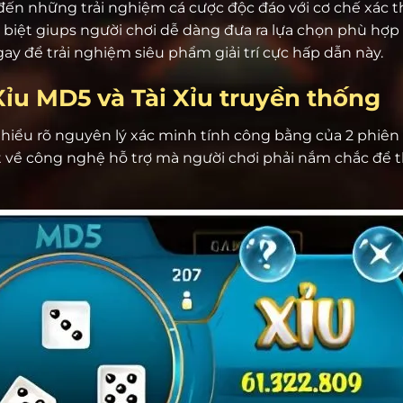
ến những trải nghiệm cá cược độc đáo với cơ chế xác 
c biệt giups người chơi dễ dàng đưa ra lựa chọn phù hợp
ay để trải nghiệm siêu phẩm giải trí cực hấp dẫn này.
Xỉu MD5 và Tài Xỉu truyền thống
ần hiểu rõ nguyên lý xác minh tính công bằng của 2 phiên
ệt về công nghệ hỗ trợ mà người chơi phải nắm chắc để 