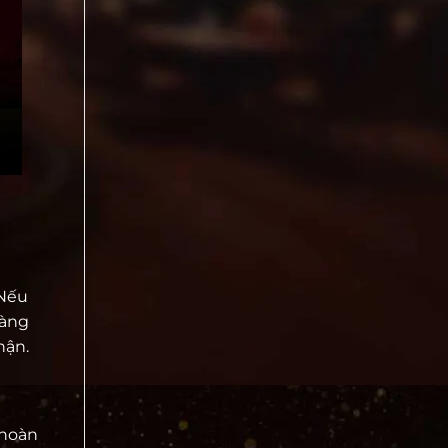
 Nếu
hàng
hận.
 hoàn