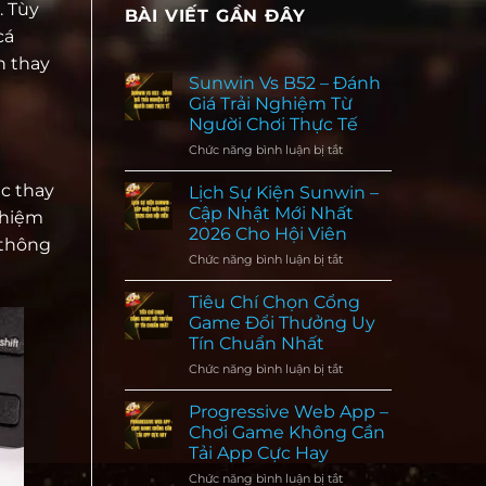
. Tùy
BÀI VIẾT GẦN ĐÂY
cá
n thay
Sunwin Vs B52 – Đánh
Giá Trải Nghiệm Từ
Người Chơi Thực Tế
Chức năng bình luận bị tắt
ở
Sunwin
Vs
c thay
Lịch Sự Kiện Sunwin –
B52
Cập Nhật Mới Nhất
ghiệm
–
2026 Cho Hội Viên
Đánh
 thông
Chức năng bình luận bị tắt
ở
Giá
Lịch
Trải
Sự
Nghiệm
Tiêu Chí Chọn Cổng
Kiện
Từ
Game Đổi Thưởng Uy
Sunwin
Người
Tín Chuẩn Nhất
–
Chơi
Chức năng bình luận bị tắt
ở
Cập
Thực
Tiêu
Nhật
Tế
Chí
Mới
Progressive Web App –
Chọn
Nhất
Chơi Game Không Cần
Cổng
2026
Tải App Cực Hay
Game
Cho
Chức năng bình luận bị tắt
ở
Đổi
Hội