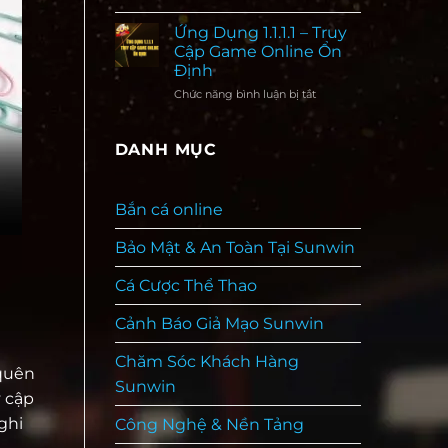
Progressive
Thưởng
Viên
Web
Uy
Ứng Dụng 1.1.1.1 – Truy
App
Tín
Cập Game Online Ổn
–
Chuẩn
Định
Chơi
Nhất
Chức năng bình luận bị tắt
ở
Game
Ứng
Không
Dụng
Cần
1.1.1.1
Tải
DANH MỤC
–
App
Truy
Cực
Cập
Hay
Bắn cá online
Game
Online
Bảo Mật & An Toàn Tại Sunwin
Ổn
Định
Cá Cược Thể Thao
Cảnh Báo Giả Mạo Sunwin
Chăm Sóc Khách Hàng
 quên
Sunwin
y cập
ghi
Công Nghệ & Nền Tảng