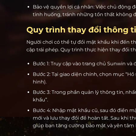
Bảo vệ quyền lợi cá nhân: Việc chủ động 
tình huống, tránh những tổn thất không đ
Quy trình thay đổi thông 
Người chơi có thể tự đổi mật khẩu khi đến th
cập trái phép. Quy trình thực hiện thay đổi t
Bước 1: Truy cập vào trang chủ Sunwin và 
Bước 2: Tại giao diện chính, chọn mục “H
hình).
Bước 3: Trong phần quản lý thông tin, nhấ
khẩu”.
Bước 4: Nhập mật khẩu cũ, sau đó điền mậ
mới và lưu thay đổi để hoàn tất. Sau khi t
giúp bạn tăng cường bảo mật và yên tâm h