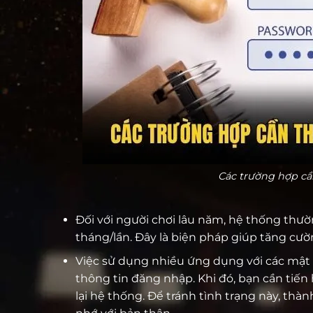
Các trường hợp cầ
Đối với người chơi lâu năm, hệ thống thư
tháng/lần. Đây là biện pháp giúp tăng cườ
Việc sử dụng nhiều ứng dụng với các mật
thông tin đăng nhập. Khi đó, bạn cần tiến
lại hệ thống. Để tránh tình trạng này, th