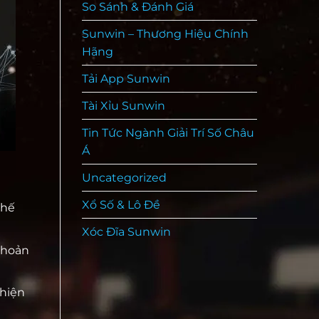
So Sánh & Đánh Giá
Sunwin – Thương Hiệu Chính
Hãng
Tải App Sunwin
Tài Xỉu Sunwin
Tin Tức Ngành Giải Trí Số Châu
Á
Uncategorized
Xổ Số & Lô Đề
chế
Xóc Đĩa Sunwin
khoản
 hiện