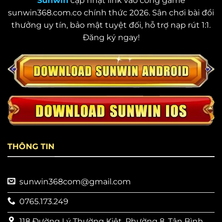
Sunwin
cập nhật link vào cổng game
sunwin368.com.co chính thức 2026. Sân chơi bài đổi
thưởng uy tín, bảo mật tuyệt đối, hỗ trợ nạp rút 1:1.
Đăng ký ngay!
THÔNG TIN
sunwin368com@gmail.com
0765.173.249
118 Đường Lý Thường Kiệt, Phường 8, Tân Bình,