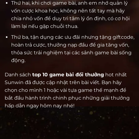
Thứ hai, khi chơi game bài, anh em nhớ quản lý
vốn cược khoa học, không nên tất tay mà hãy
chia nhỏ vốn để duy trì tâm lý ổn định, có cơ hội
làm lại nếu gặp chuỗi thua.
Thứ ba, tận dụng các ưu đãi nhưng tặng giftcode,
hoàn trả cược, thưởng nạp đầu để gia tăng vốn,
thỏa sức trải nghiệm tại các sảnh game bài sống
động.
Danh sách
top 10 game bài đổi thưởng
hot nhất
Sunwin đã được cập nhật trên bài viết. Bạn hãy
chọn cho mình 1 hoặc vài tựa game thế mạnh để
bắt đầu hành trình chinh phục những giải thưởng
hấp dẫn ngay hôm nay nhé!