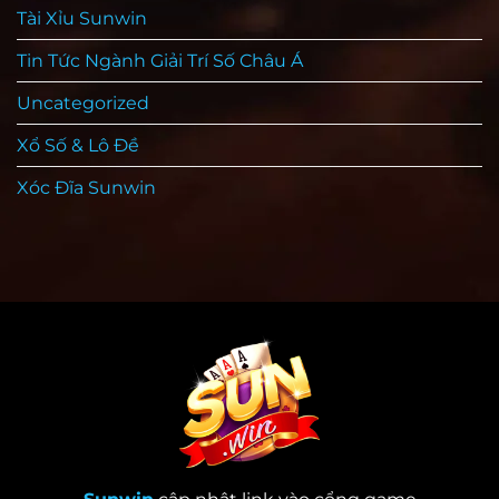
Tài Xỉu Sunwin
Tin Tức Ngành Giải Trí Số Châu Á
Uncategorized
Xổ Số & Lô Đề
Xóc Đĩa Sunwin