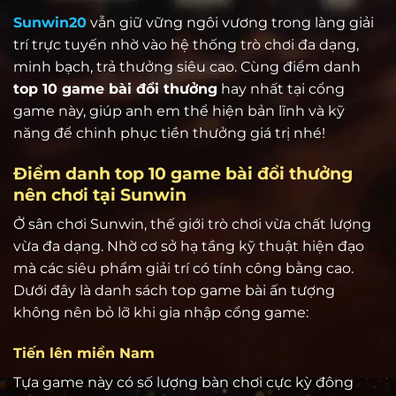
Sunwin20
vẫn giữ vững ngôi vương trong làng giải
trí trực tuyến nhờ vào hệ thống trò chơi đa dạng,
minh bạch, trả thưởng siêu cao. Cùng điểm danh
top 10 game bài đổi thưởng
hay nhất tại cổng
game này, giúp anh em thể hiện bản lĩnh và kỹ
năng để chinh phục tiền thưởng giá trị nhé!
Điểm danh top 10 game bài đổi thưởng
nên chơi tại Sunwin
Ở sân chơi Sunwin, thế giới trò chơi vừa chất lượng
vừa đa dạng. Nhờ cơ sở hạ tầng kỹ thuật hiện đạo
mà các siêu phẩm giải trí có tính công bằng cao.
Dưới đây là danh sách top game bài ấn tượng
không nên bỏ lỡ khi gia nhập cổng game:
Tiến lên miền Nam
Tựa game này có số lượng bàn chơi cực kỳ đông