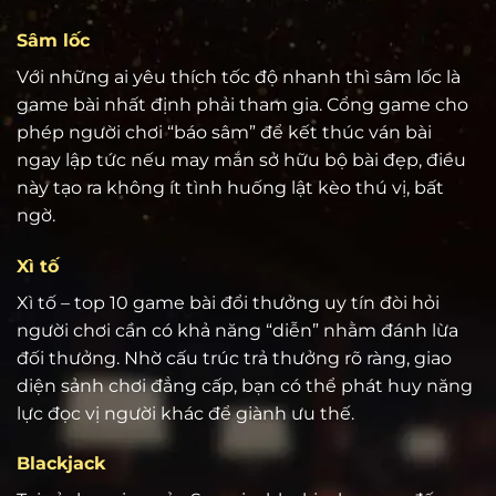
Sâm lốc
Với những ai yêu thích tốc độ nhanh thì sâm lốc là
game bài nhất định phải tham gia. Cổng game cho
phép người chơi “báo sâm” để kết thúc ván bài
ngay lập tức nếu may mắn sở hữu bộ bài đẹp, điều
này tạo ra không ít tình huống lật kèo thú vị, bất
ngờ.
Xì tố
Xì tố – top 10 game bài đổi thưởng uy tín đòi hỏi
người chơi cần có khả năng “diễn” nhằm đánh lừa
đối thưởng. Nhờ cấu trúc trả thưởng rõ ràng, giao
diện sảnh chơi đẳng cấp, bạn có thể phát huy năng
lực đọc vị người khác để giành ưu thế.
Blackjack