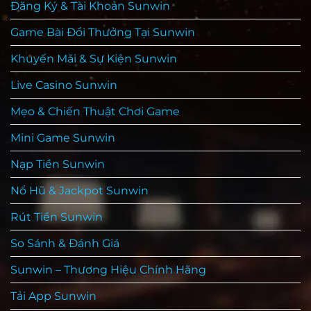
Đăng Ký & Tài Khoản Sunwin
Game Bài Đổi Thưởng Tại Sunwin
Khuyến Mãi & Sự Kiện Sunwin
Live Casino Sunwin
Mẹo & Chiến Thuật Chơi Game
Mini Game Sunwin
Nạp Tiền Sunwin
Nổ Hũ & Jackpot Sunwin
Rút Tiền Sunwin
So Sánh & Đánh Giá
Sunwin – Thương Hiệu Chính Hãng
Tải App Sunwin