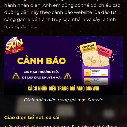
hành nhận diện. Anh em cũng có thể đối chiếu các
đường dẫn này theo cảnh bảo website lừa đảo từ
cổng game để tránh truy cập nhầm và xảy ra tình
huống đá tiếc.
Cách nhận diện trang giả mạo Sunwin
Giao diện bể nét, sơ sài
Mặc dù nói các trang giả mạo Sunwin có thủ đoạn