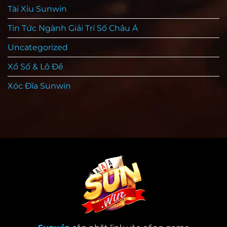
Tài Xỉu Sunwin
Tin Tức Ngành Giải Trí Số Châu Á
Uncategorized
Xổ Số & Lô Đề
Xóc Đĩa Sunwin