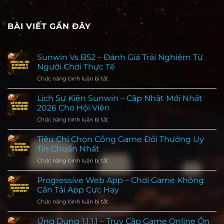
BÀI VIẾT GẦN ĐÂY
Sunwin Vs B52 – Đánh Giá Trải Nghiệm Từ
Người Chơi Thực Tế
Chức năng bình luận bị tắt
ở
Sunwin
Vs
Lịch Sự Kiện Sunwin – Cập Nhật Mới Nhất
B52
2026 Cho Hội Viên
–
Chức năng bình luận bị tắt
ở
Đánh
Lịch
Giá
Sự
Tiêu Chí Chọn Cổng Game Đổi Thưởng Uy
Trải
Kiện
Nghiệm
Tín Chuẩn Nhất
Sunwin
Từ
Chức năng bình luận bị tắt
ở
–
Người
Tiêu
Cập
Chơi
Chí
Progressive Web App – Chơi Game Không
Nhật
Thực
Chọn
Mới
Cần Tải App Cực Hay
Tế
Cổng
Nhất
Chức năng bình luận bị tắt
ở
Game
2026
Progressive
Đổi
Cho
Web
Ứng Dụng 1.1.1.1 – Truy Cập Game Online Ổn
Thưởng
Hội