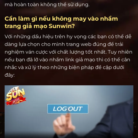
mà hoàn toàn không thể sử dụng.
Cần làm gì nếu không may vào nhầm
trang giả mạo Sunwin?
Với những dấu hiệu trên hy vọng các bạn có thể dễ
dàng lựa chọn cho mình trang web đúng để trải
nghiệm ván cược với chất lượng tốt nhất. Tuy nhiên
nếu bạn đã lỡ vào nhầm link giả mạo thì có thể cân
nhắc và xử lý theo những biện pháp đề cập dưới
đây: