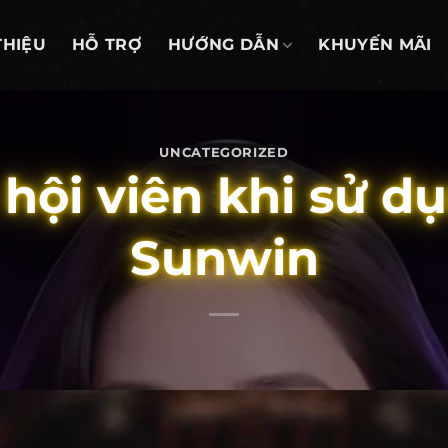
THIỆU
HỖ TRỢ
HƯỚNG DẪN
KHUYẾN MÃI
UNCATEGORIZED
hội viên khi sử 
Sunwin