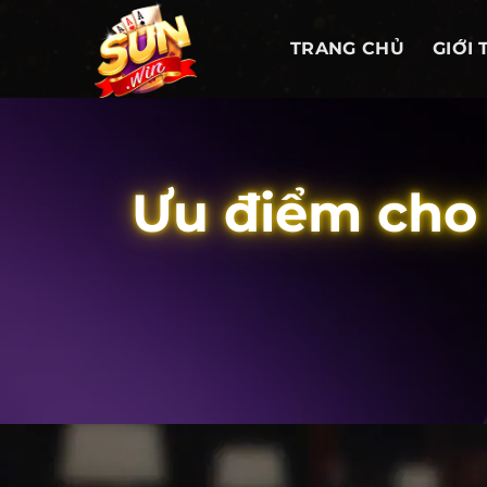
Bỏ
qua
TRANG CHỦ
GIỚI 
nội
dung
Ưu điểm cho 