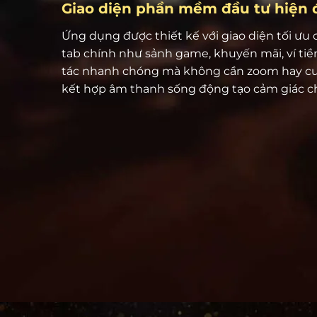
Giao diện phần mềm đầu tư hiện đ
Ứng dụng được thiết kế với giao diện tối ưu
tab chính như sảnh game, khuyến mãi, ví tiề
tác nhanh chóng mà không cần zoom hay cu
kết hợp âm thanh sống động tạo cảm giác ch