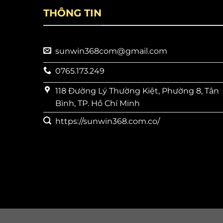
THÔNG TIN
sunwin368com@gmail.com
0765.173.249
118 Đường Lý Thường Kiệt, Phường 8, Tân
Bình, TP. Hồ Chí Minh
https://sunwin368.com.co/