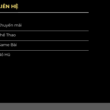
LIÊN HỆ
Khuyến mãi
Thể Thao
Game Bài
Nổ Hũ