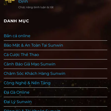
Uy
Định
Viên
–
Tín
Chức năng bình luận bị tắt
ở
Chơi
Chuẩn
Ứng
Game
Nhất
Dụng
Không
1.1.1.1
DANH MỤC
Cần
–
Tải
Truy
App
Cập
Cực
Bắn cá online
Game
Hay
Online
Bảo Mật & An Toàn Tại Sunwin
Ổn
Định
Cá Cược Thể Thao
Cảnh Báo Giả Mạo Sunwin
Chăm Sóc Khách Hàng Sunwin
Công Nghệ & Nền Tảng
Đá Gà Online
Đại Lý Sunwin