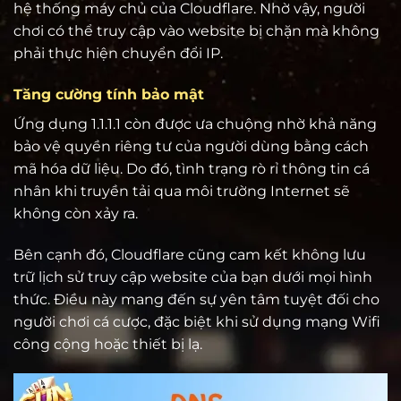
hệ thống máy chủ của Cloudflare. Nhờ vậy, người
chơi có thể truy cập vào website bị chặn mà không
phải thực hiện chuyển đổi IP.
Tăng cường tính bảo mật
Ứng dụng 1.1.1.1 còn được ưa chuộng nhờ khả năng
bảo vệ quyền riêng tư của người dùng bằng cách
mã hóa dữ liệu. Do đó, tình trạng rò rỉ thông tin cá
nhân khi truyền tải qua môi trường Internet sẽ
không còn xảy ra.
Bên cạnh đó, Cloudflare cũng cam kết không lưu
trữ lịch sử truy cập website của bạn dưới mọi hình
thức. Điều này mang đến sự yên tâm tuyệt đối cho
người chơi cá cược, đặc biệt khi sử dụng mạng Wifi
công cộng hoặc thiết bị lạ.