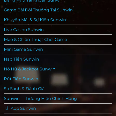
Đăng Ký & Tài Khoản Sunwin
Game Bài Đổi Thưởng Tại Sunwin
Khuyến Mãi & Sự Kiện Sunwin
Live Casino Sunwin
Mẹo & Chiến Thuật Chơi Game
Mini Game Sunwin
Nạp Tiền Sunwin
Nổ Hũ & Jackpot Sunwin
Rút Tiền Sunwin
So Sánh & Đánh Giá
Sunwin – Thương Hiệu Chính Hãng
Tải App Sunwin