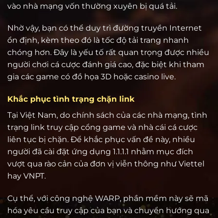
vào nhà mạng vốn thường xuyên bị quá tải.
Nhờ vậy, bạn có thể duy trì đường truyền Internet
ổn định, kèm theo đó là tốc độ tải trang nhanh
chóng hơn. Đây là yếu tố rất quan trọng được nhiều
người chơi cá cược đánh giá cao, đặc biệt khi tham
gia các game có đồ họa 3D hoặc casino live.
Khắc phục tình trạng chặn link
Tại Việt Nam, do chính sách của các nhà mạng, tình
trạng link truy cập cổng game và nhà cái cá cược
liên tục bị chặn. Để khắc phục vấn đề này, nhiều
người đã cài đặt ứng dụng 1.1.1.1 nhằm mục đích
vượt qua rào cản của đơn vị viễn thông như Viettel
hay VNPT.
Cụ thể, với công nghệ WARP, phần mềm này sẽ mã
hóa yêu cầu truy cập của bạn và chuyển hướng qua