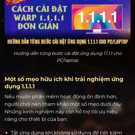
Hướng dẫn từng bước cài đặt ứng dụng 1.1.1.1 cho
PC/laptop
Một số mẹo hữu ích khi trải nghiệm ứng
dụng 1.1.1.1
Nếu muốn phần mềm hoạt động ổn định hơn,
người chơi nên tham khảo một số mẹo dưới đây.
Những kinh nghiệm này còn hỗ trợ tối ưu hiệu
năng cho thiết bị của bạn:
Tắt ứng dụng khi không sử dụng để tiết kiệm