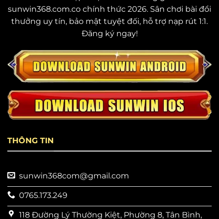
sunwin368.com.co chính thức 2026. Sân chơi bài đổi
thưởng uy tín, bảo mật tuyệt đối, hỗ trợ nạp rút 1:1.
Đăng ký ngay!
THÔNG TIN
sunwin368com@gmail.com
0765.173.249
118 Đường Lý Thường Kiệt, Phường 8, Tân Bình,