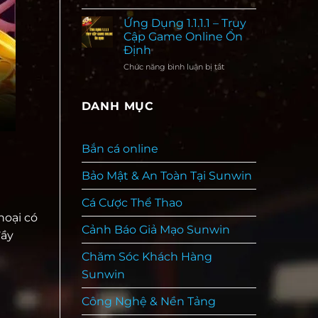
Progressive
Thưởng
Viên
Web
Uy
Ứng Dụng 1.1.1.1 – Truy
App
Tín
Cập Game Online Ổn
–
Chuẩn
Định
Chơi
Nhất
Chức năng bình luận bị tắt
ở
Game
Ứng
Không
Dụng
Cần
1.1.1.1
Tải
DANH MỤC
–
App
Truy
Cực
Cập
Hay
Bắn cá online
Game
Online
Bảo Mật & An Toàn Tại Sunwin
Ổn
Định
Cá Cược Thể Thao
hoại có
Cảnh Báo Giả Mạo Sunwin
đầy
Chăm Sóc Khách Hàng
Sunwin
Công Nghệ & Nền Tảng