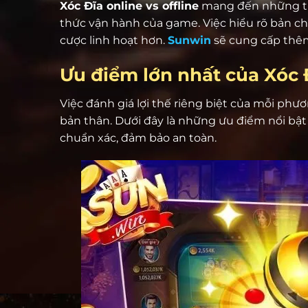
Xóc Đĩa online vs offline
mang đến những trả
thức vận hành của game. Việc hiểu rõ bản ch
cược linh hoạt hơn.
Sunwin
sẽ cung cấp thêm 
Ưu điểm lớn nhất của Xóc Đ
Việc đánh giá lợi thế riêng biệt của mỗi phư
bản thân. Dưới đây là những ưu điểm nổi bật
chuẩn xác, đảm bảo an toàn.