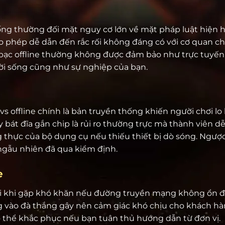
ống thường đối mặt nguy cơ lớn về mặt pháp luật hiện 
o phép dễ dẫn đến rắc rối không đáng có với cơ quan c
 bạc offline thường không được đảm bảo như trực tuyến.
đời sống cũng như sự nghiệp của bạn.
 vs offline chính là bản truyền thống khiến người chơi lo
 bát đĩa gắn chip là rủi ro thường trực mà thành viên d
 thực của bộ dụng cụ nếu thiếu thiết bị dò sóng. Ngược 
 ngẫu nhiên đã qua kiểm định.
e
ôi khi gặp khó khăn nếu đường truyền mạng không ổn đ
ng vào đà thắng gây nên cảm giác khó chịu cho khách hà
ó thể khắc phục nếu bạn tuân thủ hướng dẫn từ đơn vị.