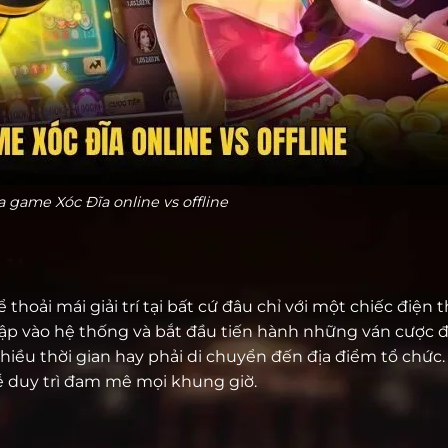
 game Xóc Đĩa online vs offline
 thoải mái giải trí tại bất cứ đâu chỉ với một chiếc điện t
y cập vào hệ thống và bắt đầu tiến hành những ván cược 
nhiều thời gian hay phải di chuyển đến địa điểm tổ chức.
dễ duy trì đam mê mọi khung giờ.