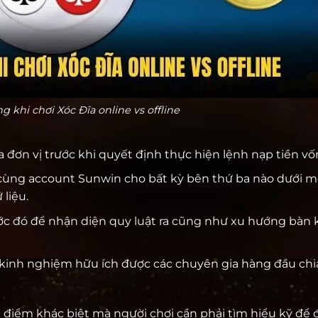
g khi chơi Xóc Đĩa online vs offline
 đơn vị trước khi quyết định thực hiện lệnh nạp tiền vố
n cùng account Sunwin cho bất kỳ bên thứ ba nào dưới m
liệu.
ớc đó để nhận diện quy luật ra cũng như xu hướng bàn k
inh nghiệm hữu ích được các chuyên gia hàng đầu chia 
 điểm khác biệt mà người chơi cần phải tìm hiểu kỹ để 