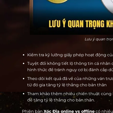
Lưu ý quan trọn
Kiểm tra kỹ lưỡng giấy phép hoạt động của
Tuyệt đối không tiết lộ thông tin cá nhâ
hình thức để tránh nguy cơ bị đánh cắp dữ 
Theo dõi kết quả đã về của những ván trư
từ đó gia tăng tỷ lệ thắng cho bản thân
Tham khảo thêm nhiều chiến thuật cùng k
để tăng tỷ lệ thắng cho bản thân.
Phiên bản
Xóc Đĩa online vs offline
có nhiều