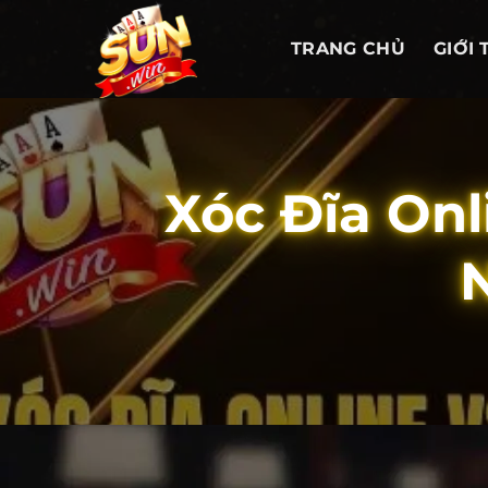
Bỏ
qua
TRANG CHỦ
GIỚI 
nội
dung
Xóc Đĩa Onl